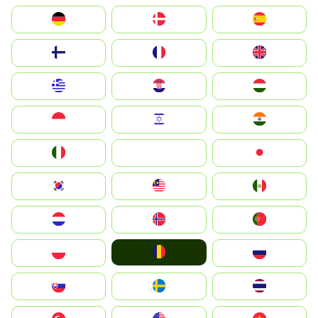
Deutschland
Denmark
España
Suomi
France
United Kingdom
Greece
Hrvatska
Magyarország
Indonesia
Israel
India
Italia
JA
Japan
South Korea
Malay
Mexico
Nederland
Norge
Portugal
România
Polska
Россия
Slovensko
Ruoŧŧa
ไทย