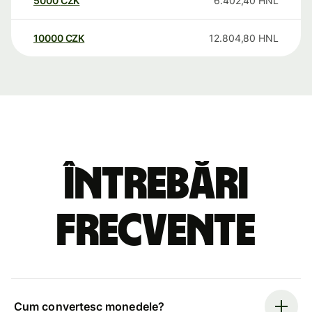
5000
CZK
6.402,40
HNL
10000
CZK
12.804,80
HNL
Întrebări
frecvente
Cum convertesc monedele?