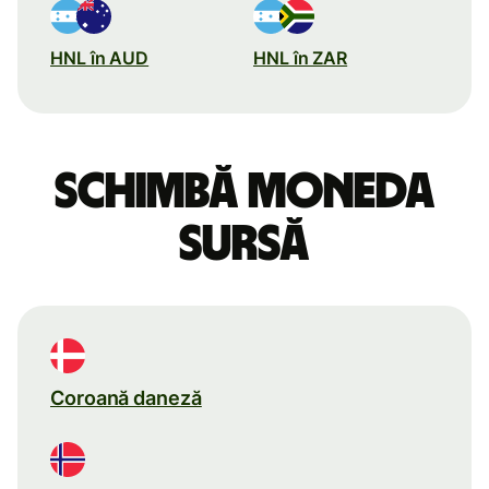
HNL în AUD
HNL în ZAR
Schimbă moneda
sursă
Coroană daneză