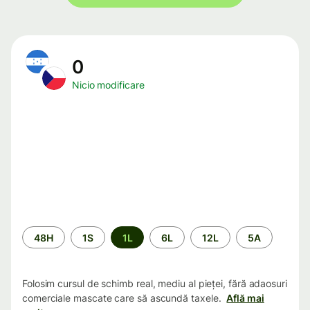
0
Nicio modificare
Perioada
48H
1S
1L
6L
12L
5A
Folosim cursul de schimb real, mediu al pieței, fără adaosuri
comerciale mascate care să ascundă taxele.
Află mai