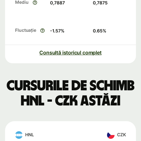
Mediu
0,7887
0,7875
Fluctuație
-1.57
%
0.65
%
Consultă istoricul complet
Cursurile de schimb
HNL - CZK astăzi
HNL
CZK