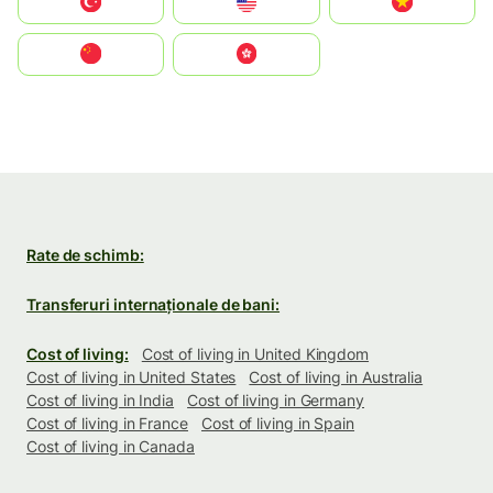
Türkiye
United States
Vietnam
中国
中國香港特別行政區
Rate de schimb:
Transferuri internaționale de bani:
Cost of living:
Cost of living in United Kingdom
Cost of living in United States
Cost of living in Australia
Cost of living in India
Cost of living in Germany
Cost of living in France
Cost of living in Spain
Cost of living in Canada