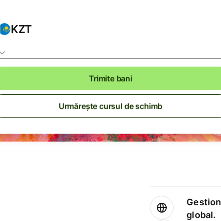
KZT
Trimite bani
Urmărește cursul de schimb
Gestione
global.