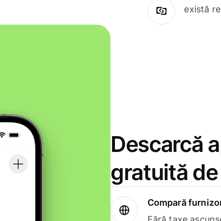
există r
Descarcă ap
gratuită d
Compară furnizori
Fără taxe ascuns