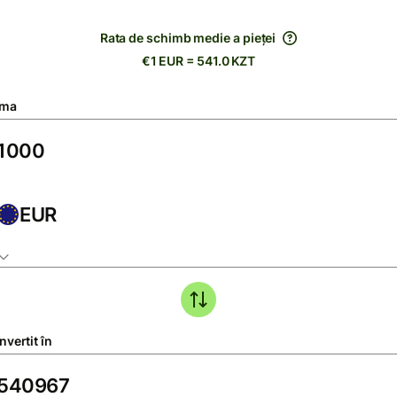
Rata de schimb medie a pieței
€1 EUR = 541.0 KZT
ma
EUR
vertit în