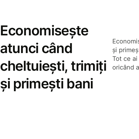
Economisește
Economise
atunci când
și prime
Tot ce ai
cheltuiești, trimiți
oricând a
și primești bani