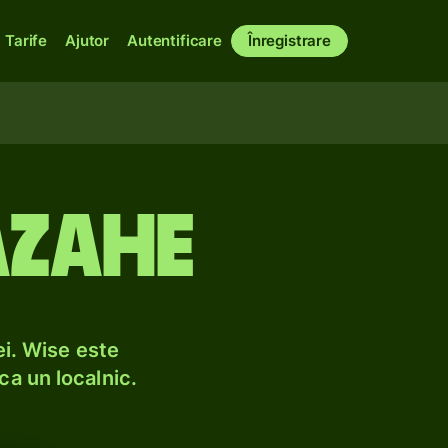
Tarife
Ajutor
Autentificare
Înregistrare
azahe
i. Wise este
ca un localnic.