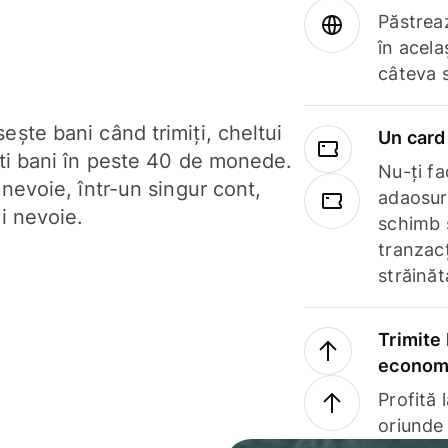
Păstrea
în acela
câteva 
ște bani când trimiți, cheltui
Un card 
ști bani în peste 40 de monede.
Nu-ți fac
 nevoie, într-un singur cont,
adaosuri
i nevoie.
schimb 
tranzacț
străinăt
Trimite 
economi
Profită 
oriunde 