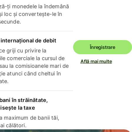
ză-ți monedele la îndemână
și loc și convertește-le în
secunde.
internațional de debit
Înregistrare
e griji cu privire la
le comerciale la cursul de
Află mai multe
sau la comisioanele mari de
ie atunci când cheltui în
ate.
bani în străinătate,
sește la taxe
la maximum de banii tăi,
ai călători.