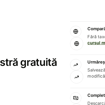
Compară 
Fără tax
cursul m
stră gratuită
Urmăreșt
Salvează
modifică
Complet 
Descarcă