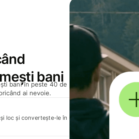
când
rimești bani
ești bani în peste 40 de
oricând ai nevoie.
.
i loc și convertește-le în