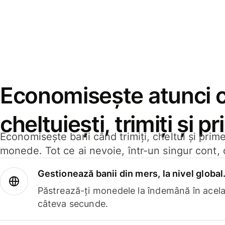
Economisește atunci 
cheltuiești, trimiți și p
Economisește bani când trimiți, cheltui și prim
monede. Tot ce ai nevoie, într-un singur cont, 
Gestionează banii din mers, la nivel global
Păstrează-ți monedele la îndemână în acelaș
câteva secunde.