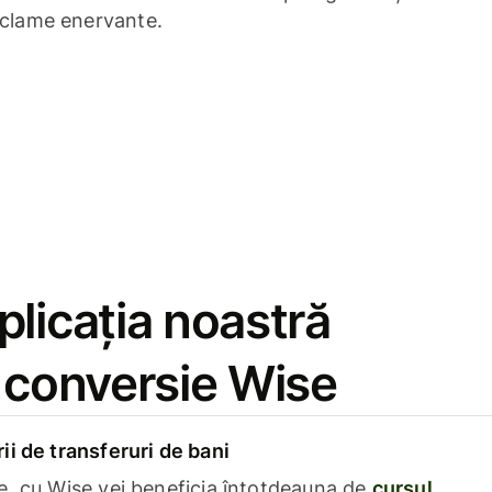
eclame enervante.
licația noastră
e conversie Wise
i de transferuri de bani
e, cu Wise vei beneficia întotdeauna de
cursul