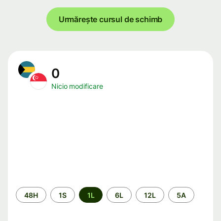
Urmărește cursul de schimb
0
Nicio modificare
Perioada
48H
1S
1L
6L
12L
5A