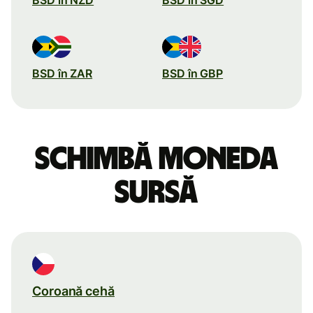
BSD în ZAR
BSD în GBP
Schimbă moneda
sursă
Coroană cehă