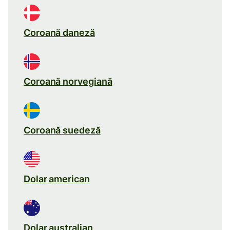
Coroană daneză
Coroană norvegiană
Coroană suedeză
Dolar american
Dolar australian