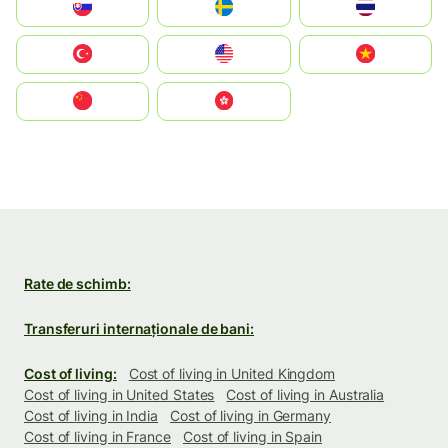
Slovensko
Ruoŧŧa
ไทย
Türkiye
United States
Vietnam
中国
中國香港特別行政區
Rate de schimb:
Transferuri internaționale de bani:
Cost of living:
Cost of living in United Kingdom
Cost of living in United States
Cost of living in Australia
Cost of living in India
Cost of living in Germany
Cost of living in France
Cost of living in Spain