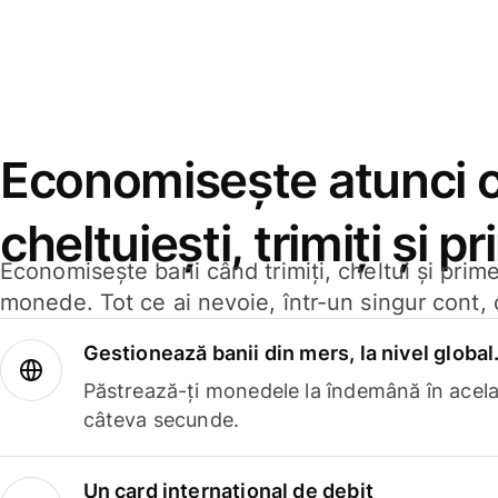
Economisește atunci 
cheltuiești, trimiți și p
Economisește bani când trimiți, cheltui și prim
monede. Tot ce ai nevoie, într-un singur cont, 
Gestionează banii din mers, la nivel global
Păstrează-ți monedele la îndemână în acelaș
câteva secunde.
Un card internațional de debit