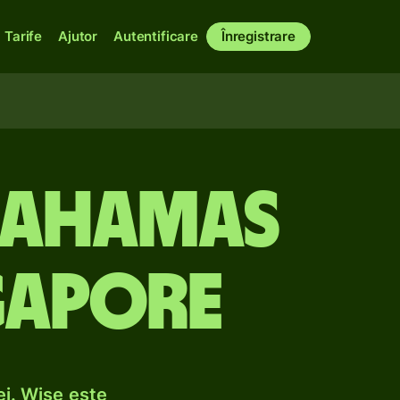
Tarife
Ajutor
Autentificare
Înregistrare
 Bahamas
ngapore
ei. Wise este