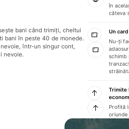
în acela
câteva 
ște bani când trimiți, cheltui
Un card 
ști bani în peste 40 de monede.
Nu-ți fac
 nevoie, într-un singur cont,
adaosuri
i nevoie.
schimb 
tranzacț
străinăt
Trimite 
economi
Profită 
oriunde 