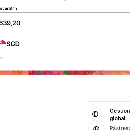
vertit în
SGD
Gestione
global.
Păstrea