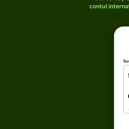
contul internaț
Su