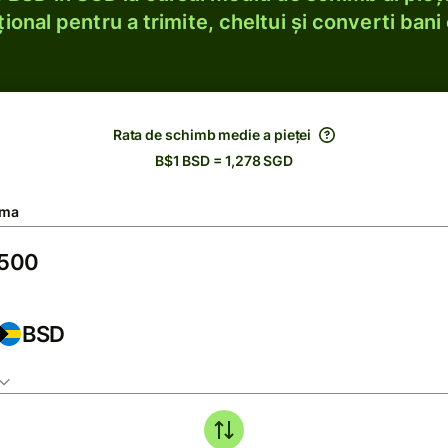
ional pentru a trimite, cheltui și converti bani 
Rata de schimb medie a pieței
B$1 BSD = 1,278 SGD
ma
BSD