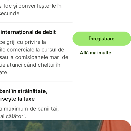
și loc și convertește-le în
secunde.
internațional de debit
Înregistrare
e griji cu privire la
le comerciale la cursul de
Află mai multe
sau la comisioanele mari de
ie atunci când cheltui în
ate.
bani în străinătate,
sește la taxe
la maximum de banii tăi,
ai călători.