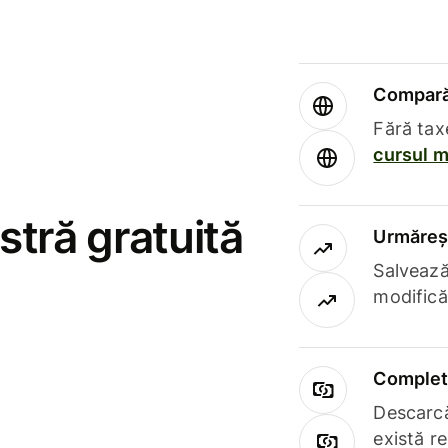
Compară 
Fără tax
cursul m
stră gratuită
Urmăreșt
Salvează
modifică
Complet 
Descarcă
există r