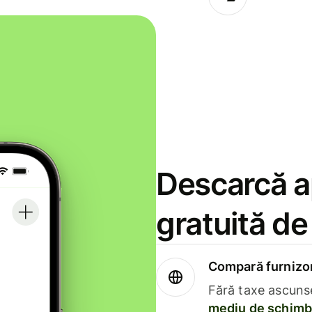
Descarcă ap
gratuită d
Compară furnizori
Fără taxe ascuns
mediu de schimb 