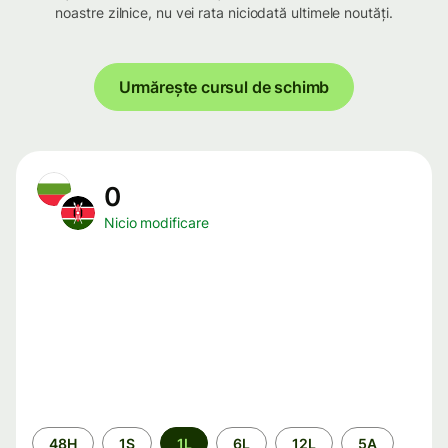
noastre zilnice, nu vei rata niciodată ultimele noutăți.
Urmărește cursul de schimb
0
Nicio modificare
Perioada
48H
1S
1L
6L
12L
5A