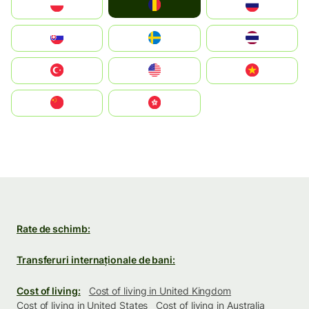
România
Polska
Россия
Slovensko
Ruoŧŧa
ไทย
Türkiye
United States
Vietnam
中国
中國香港特別行政區
Rate de schimb:
Transferuri internaționale de bani:
Cost of living:
Cost of living in United Kingdom
Cost of living in United States
Cost of living in Australia