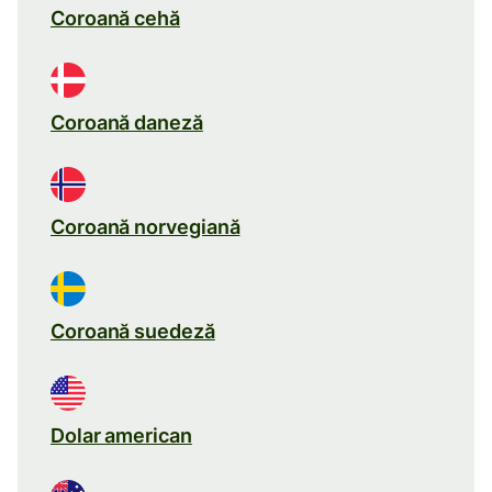
Coroană cehă
Coroană daneză
Coroană norvegiană
Coroană suedeză
Dolar american