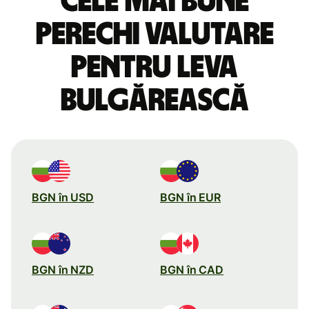
Cele mai bune
perechi valutare
pentru leva
bulgărească
BGN în USD
BGN în EUR
BGN în NZD
BGN în CAD