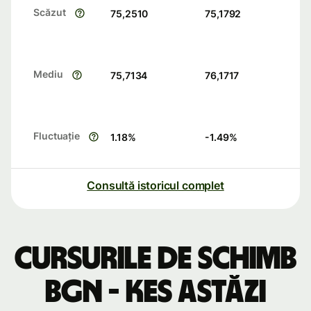
Scăzut
75,2510
75,1792
Mediu
75,7134
76,1717
Fluctuație
1.18
%
-1.49
%
Consultă istoricul complet
Cursurile de schimb
BGN - KES astăzi