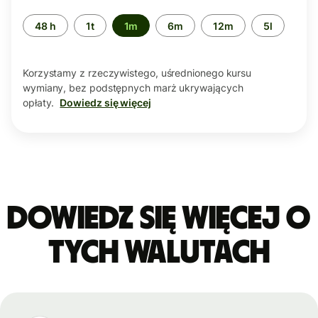
Przedział
48 h
1t
1m
6m
12m
5l
czasu
Korzystamy z rzeczywistego, uśrednionego kursu
wymiany, bez podstępnych marż ukrywających
opłaty.
Dowiedz się więcej
Dowiedz się więcej o
tych walutach