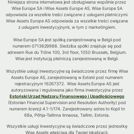
Niniejsza strona internetowa jest obsługiwana wspólnie przez
Wise Europe SA i Wise Assets Europe AS. Wise Europe SA
odpowiada za wszelkie treści związane z usługami płatniczymi.
Wise Assets Europe AS odpowiada za wszelkie treści związane
z usługami inwestycyjnymi, w tym z marketingiem.
Wise Europe SA jest spółką zarejestrowaną w Belgii pod
numerem 0713629988. Siedziba spółki znajduje się pod
adresem Rue du Trône 100, 3rd floor, 1050 Brussels, Belgium.
Wise jest instytucją płatniczą zarejestrowaną w Belgii.
Wszystkie usługi inwestycyjne są świadczone przez firmę Wise
Assets Europe AS, zarejestrowaną w Estonii pod numerem
rejestracyjnym 16267372. Wise Assets Europe AS jest
autoryzowana i regulowana jako firma inwestycyjna przez
Estoński Urząd Nadzoru Finansowego i Upadłościowego
(Estonian Financial Supervision and Resolution Authority) pod
numerem licencji 4.1-1/174. Zarejestrowany adres to Kopli tn
68a, Põhja-Tallinna linnaosa, Tallinn, Estonia.
Wszystkie usługi inwestycyjne są świadczone przez jednostkę
Wise Assets
właściwą dla Twojej lokalizacji
.