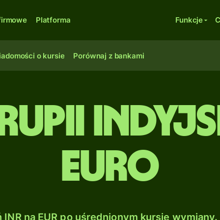
firmowe
Platforma
Funkcje
C
adomości o kursie
Porównaj z bankami
Rupii indyj
Euro
INR na EUR po uśrednionym kursie wymiany. 