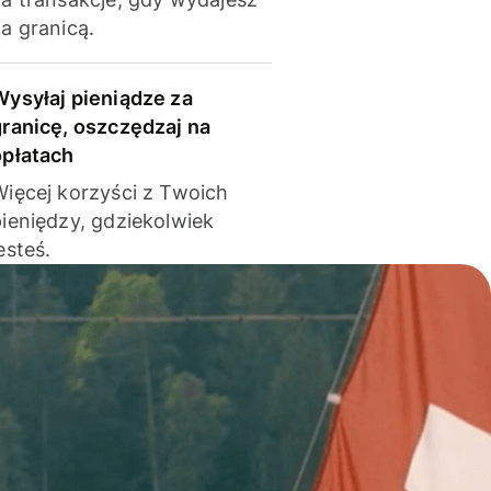
a granicą.
Wysyłaj pieniądze za
granicę, oszczędzaj na
opłatach
Więcej korzyści z Twoich
pieniędzy, gdziekolwiek
esteś.