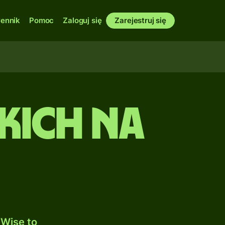
ennik
Pomoc
Zaloguj się
Zarejestruj się
skich na
Wise to