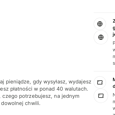
j
m
j pieniądze, gdy wysyłasz, wydajesz
jesz płatności w ponad 40 walutach.
N
 czego potrzebujesz, na jednym
 dowolnej chwili.