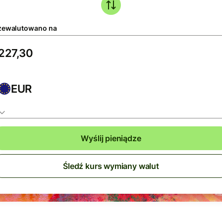
zewalutowano na
EUR
Wyślij pieniądze
Śledź kurs wymiany walut