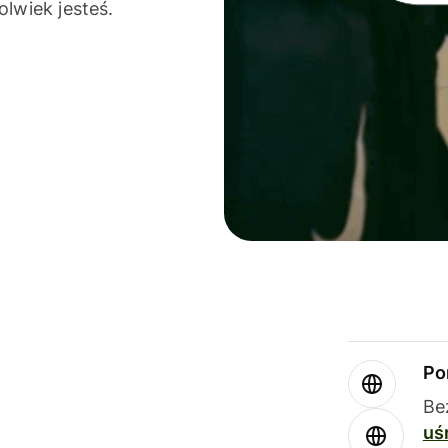
olwiek jesteś.
Po
Be
uś