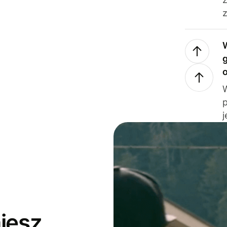
z
j
jesz,