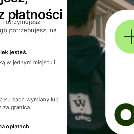
z płatności
 i otrzymujesz
go potrzebujesz, na
iek jesteś.
ką w jednym miejscu i
na kursach wymiany lub
 za granicą.
na opłatach