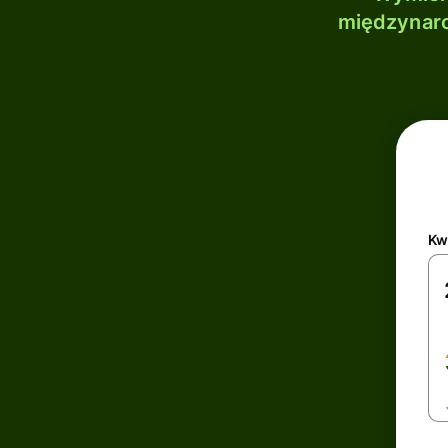
międzynaro
Kw