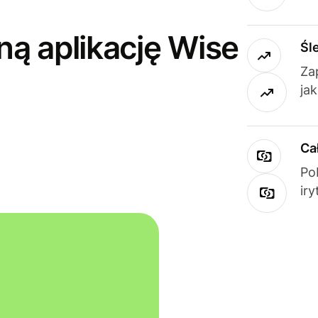
ną aplikację Wise
Śl
Za
ja
Ca
Po
ir