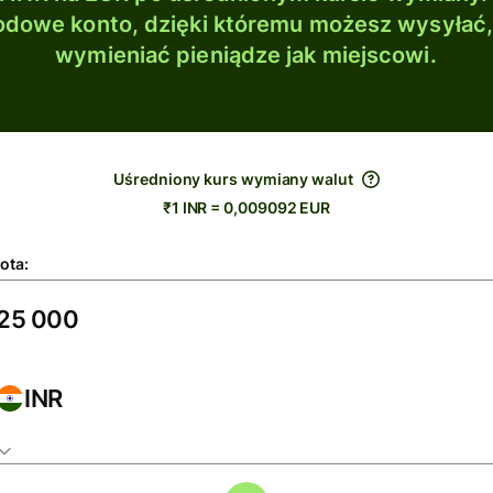
dowe konto, dzięki któremu możesz wysyłać
wymieniać pieniądze jak miejscowi.
Uśredniony kurs wymiany walut
₹1 INR = 0,009092 EUR
ota:
INR