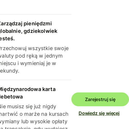
Zarządzaj pieniędzmi
globalnie, gdziekolwiek
esteś.
Przechowuj wszystkie swoje
waluty pod ręką w jednym
iejscu i wymieniaj je w
sekundy.
Międzynarodowa karta
debetowa
Zarejestruj się
ie musisz się już nigdy
Dowiedz się więcej
martwić o marże na kursach
wymiany lub wysokie opłaty
za transakcje, gdy wydajesz