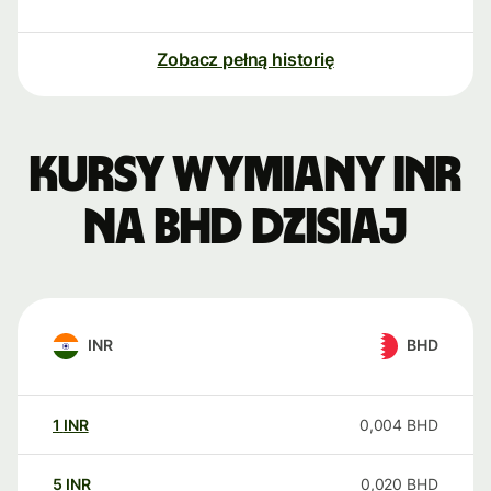
Zobacz pełną historię
Kursy wymiany INR
na BHD dzisiaj
INR
BHD
1
INR
0,004
BHD
5
INR
0,020
BHD