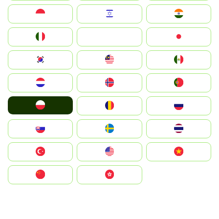
Indonesia
Israel
India
Italia
JA
Japan
South Korea
Malay
Mexico
Nederland
Norge
Portugal
Polska
România
Россия
Slovensko
Ruoŧŧa
ไทย
Türkiye
United States
Vietnam
中国
中國香港特別行政區