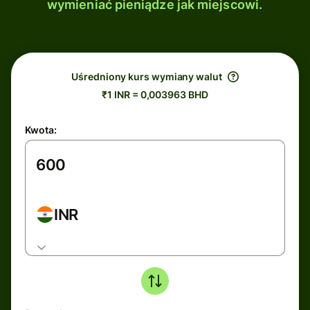
wymieniać pieniądze jak miejscowi.
Uśredniony kurs wymiany walut
₹1 INR = 0,003963 BHD
Kwota:
INR