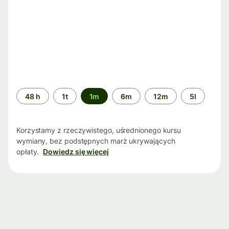
Przedział
48 h
1t
1m
6m
12m
5l
czasu
Korzystamy z rzeczywistego, uśrednionego kursu
wymiany, bez podstępnych marż ukrywających
opłaty.
Dowiedz się więcej