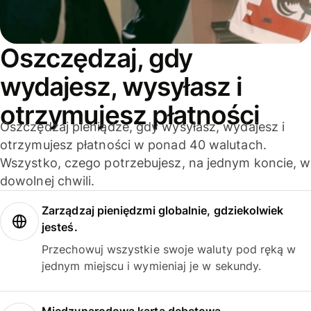
Oszczędzaj, gdy
wydajesz, wysyłasz i
otrzymujesz płatności
Oszczędzaj pieniądze, gdy wysyłasz, wydajesz i
otrzymujesz płatności w ponad 40 walutach.
Wszystko, czego potrzebujesz, na jednym koncie, w
dowolnej chwili.
Zarządzaj pieniędzmi globalnie, gdziekolwiek
jesteś.
Przechowuj wszystkie swoje waluty pod ręką w
jednym miejscu i wymieniaj je w sekundy.