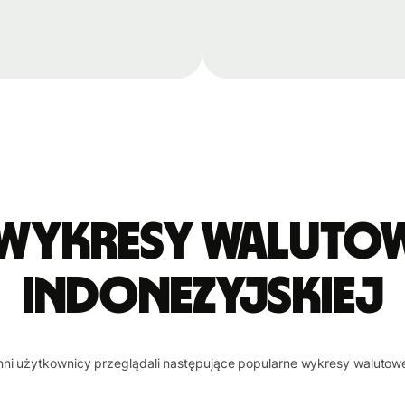
 wykresy walutowe
indonezyjskiej
nni użytkownicy przeglądali następujące popularne wykresy walutow