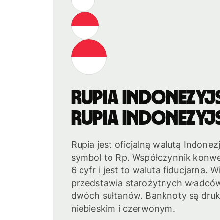
Rupia indonezyj
Rupia indonezyj
Rupia jest oficjalną walutą Indonezji.
symbol to Rp. Współczynnik konwers
6 cyfr i jest to waluta fiducjarna
przedstawia starożytnych władców
dwóch sułtanów. Banknoty są dru
niebieskim i czerwonym.