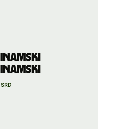
inamski
inamski
o SRD