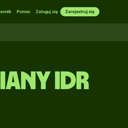
ennik
Pomoc
Zaloguj się
Zarejestruj się
any IDR