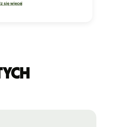
z się więcej
tych