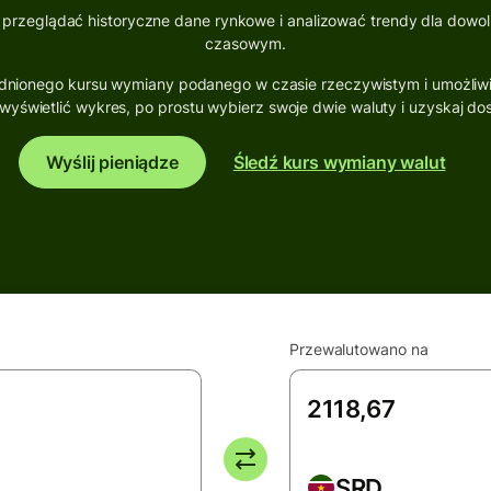
 przeglądać historyczne dane rynkowe i analizować trendy dla dowo
czasowym.
ednionego kursu wymiany podanego w czasie rzeczywistym i umożli
wyświetlić wykres, po prostu wybierz swoje dwie waluty i uzyskaj do
Wyślij pieniądze
Śledź kurs wymiany walut
Przewalutowano na
SRD