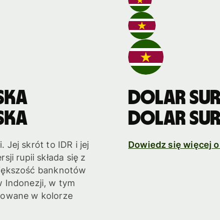
ska
Dolar sur
ska
Dolar sur
 Jej skrót to IDR i jej
Dowiedz się więcej 
ji rupii składa się z
. Większość banknotów
 Indonezji, w tym
kowane w kolorze