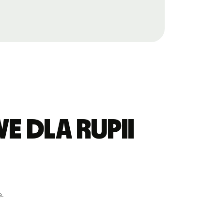
 dla rupii
e.