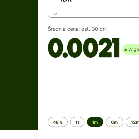
Średnia cena:
ost. 30 dni
0.0021
W gó
Przedział
48 h
1t
1m
6m
12
czasu