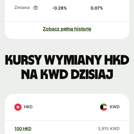
Zmiana
-0.28
%
0.07
%
Zobacz pełną historię
Kursy wymiany HKD
na KWD dzisiaj
HKD
KWD
100
HKD
3,915
KWD