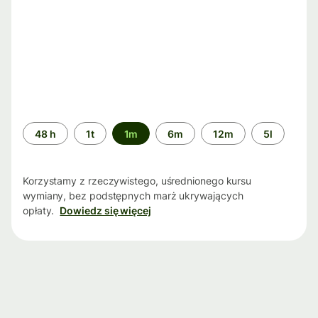
Przedział
48 h
1t
1m
6m
12m
5l
czasu
Korzystamy z rzeczywistego, uśrednionego kursu
wymiany, bez podstępnych marż ukrywających
opłaty.
Dowiedz się więcej