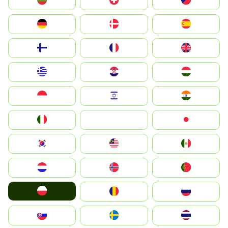
България
Switzerland
Czechia
Deutschland
Denmark
España
Suomi
France
United Kingdom
Greece
Hrvatska
Magyarország
Indonesia
Israel
India
Italia
JA
Japan
South Korea
Malay
Mexico
Nederland
Norge
Portugal
Polska
România
Россия
Slovensko
Ruoŧŧa
ไทย