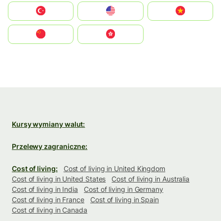
Türkiye
United States
Vietnam
中国
中國香港特別行政區
Kursy wymiany walut:
Przelewy zagraniczne:
Cost of living:
Cost of living in United Kingdom
Cost of living in United States
Cost of living in Australia
Cost of living in India
Cost of living in Germany
Cost of living in France
Cost of living in Spain
Cost of living in Canada