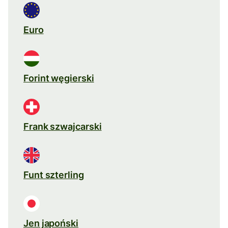
Euro
Forint węgierski
Frank szwajcarski
Funt szterling
Jen japoński