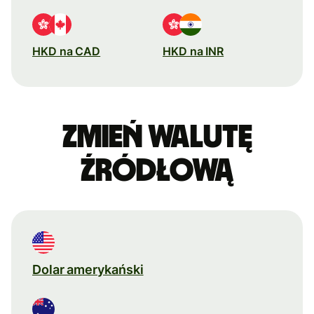
HKD na CAD
HKD na INR
Zmień walutę
źródłową
Dolar amerykański