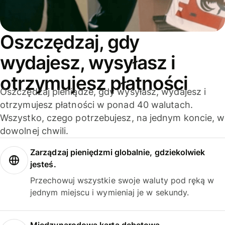
Oszczędzaj, gdy
wydajesz, wysyłasz i
otrzymujesz płatności
Oszczędzaj pieniądze, gdy wysyłasz, wydajesz i
otrzymujesz płatności w ponad 40 walutach.
Wszystko, czego potrzebujesz, na jednym koncie, w
dowolnej chwili.
Zarządzaj pieniędzmi globalnie, gdziekolwiek
jesteś.
Przechowuj wszystkie swoje waluty pod ręką w
jednym miejscu i wymieniaj je w sekundy.