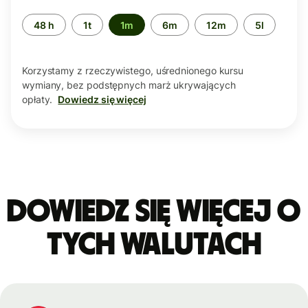
Przedział
48 h
1t
1m
6m
12m
5l
czasu
Korzystamy z rzeczywistego, uśrednionego kursu
wymiany, bez podstępnych marż ukrywających
opłaty.
Dowiedz się więcej
Dowiedz się więcej o
tych walutach