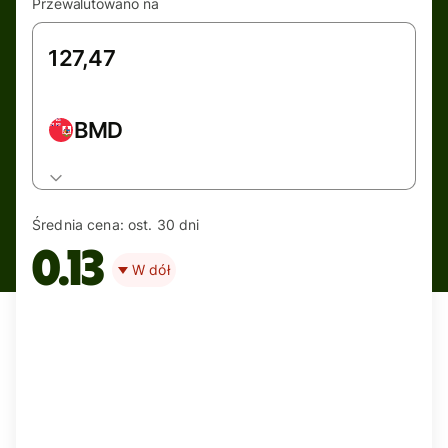
Przewalutowano na
BMD
Średnia cena:
ost. 30 dni
0.13
W dół