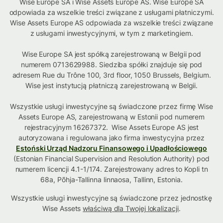
Wise Europe SA i Wise Assets Europe AS. Wise Europe SA
odpowiada za wszelkie treści związane z usługami płatniczymi.
Wise Assets Europe AS odpowiada za wszelkie treści związane
z usługami inwestycyjnymi, w tym z marketingiem.
Wise Europe SA jest spółką zarejestrowaną w Belgii pod
numerem 0713629988. Siedziba spółki znajduje się pod
adresem Rue du Trône 100, 3rd floor, 1050 Brussels, Belgium.
Wise jest instytucją płatniczą zarejestrowaną w Belgii.
Wszystkie usługi inwestycyjne są świadczone przez firmę Wise
Assets Europe AS, zarejestrowaną w Estonii pod numerem
rejestracyjnym 16267372. Wise Assets Europe AS jest
autoryzowana i regulowana jako firma inwestycyjna przez
Estoński Urząd Nadzoru Finansowego i Upadłościowego
(Estonian Financial Supervision and Resolution Authority) pod
numerem licencji 4.1-1/174. Zarejestrowany adres to Kopli tn
68a, Põhja-Tallinna linnaosa, Tallinn, Estonia.
Wszystkie usługi inwestycyjne są świadczone przez jednostkę
Wise Assets
właściwą dla Twojej lokalizacji
.