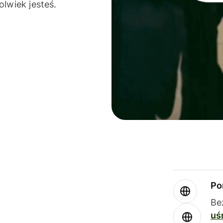
olwiek jesteś.
Po
Be
uś