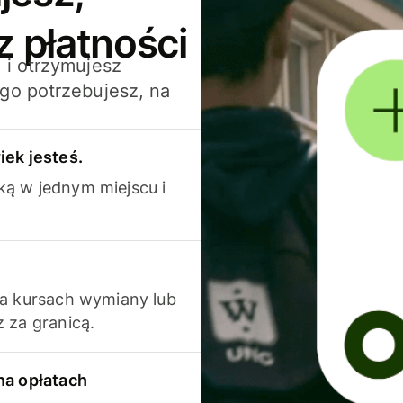
z płatności
 i otrzymujesz
go potrzebujesz, na
iek jesteś.
ką w jednym miejscu i
na kursach wymiany lub
 za granicą.
na opłatach