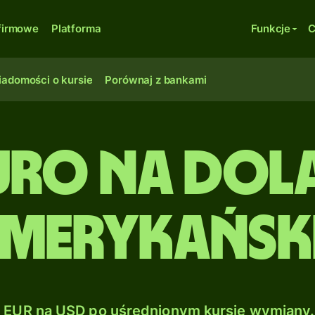
firmowe
Platforma
Funkcje
C
adomości o kursie
Porównaj z bankami
Euro na Dol
merykańsk
EUR na USD po uśrednionym kursie wymiany.