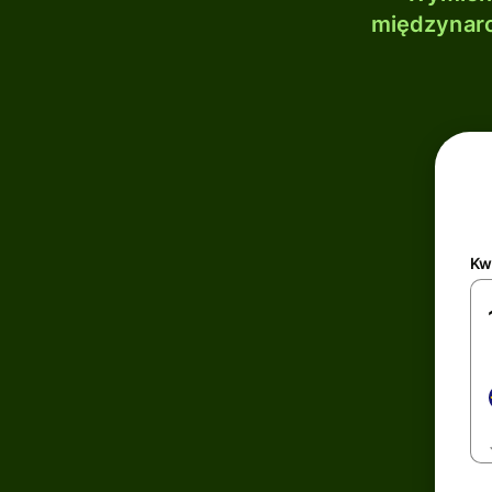
międzynaro
Kw