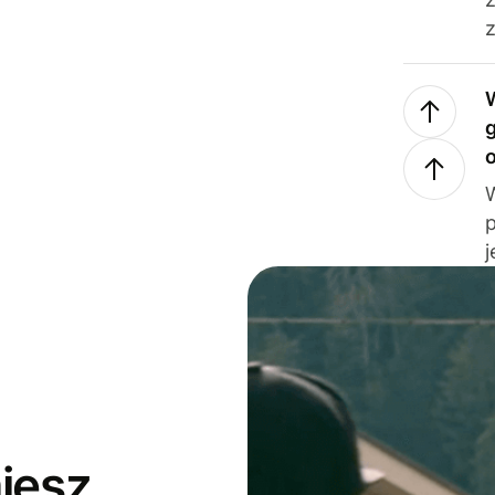
z
j
jesz,