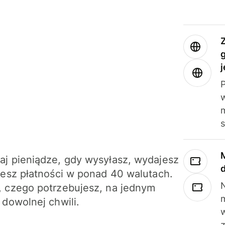
j
m
j pieniądze, gdy wysyłasz, wydajesz
jesz płatności w ponad 40 walutach.
N
 czego potrzebujesz, na jednym
 dowolnej chwili.