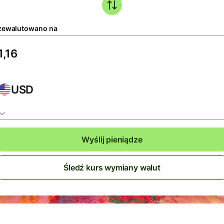
zewalutowano na
USD
Wyślij pieniądze
Śledź kurs wymiany walut