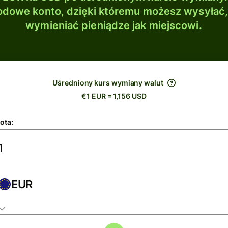
dowe konto, dzięki któremu możesz wysyłać
wymieniać pieniądze jak miejscowi.
Uśredniony kurs wymiany walut
€1 EUR = 1,156 USD
ota:
EUR