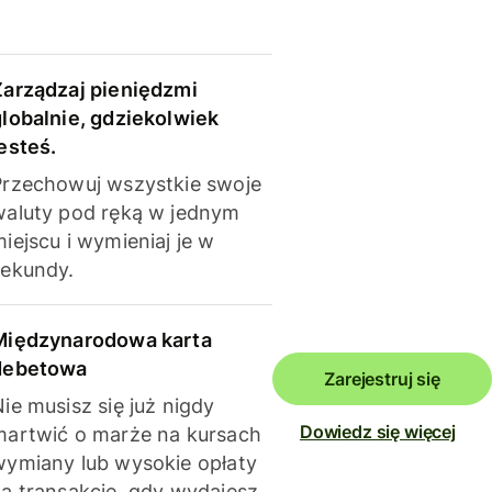
Zarządzaj pieniędzmi
globalnie, gdziekolwiek
esteś.
Przechowuj wszystkie swoje
waluty pod ręką w jednym
iejscu i wymieniaj je w
sekundy.
Międzynarodowa karta
debetowa
Zarejestruj się
ie musisz się już nigdy
Dowiedz się więcej
martwić o marże na kursach
wymiany lub wysokie opłaty
za transakcje, gdy wydajesz