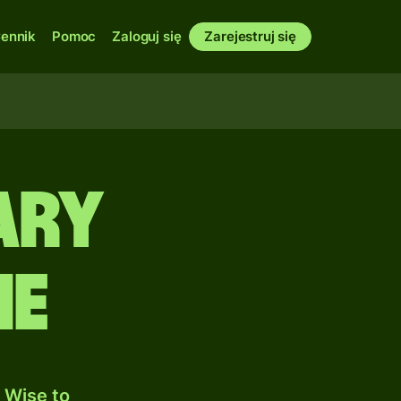
ennik
Pomoc
Zaloguj się
Zarejestruj się
ary
ie
 Wise to