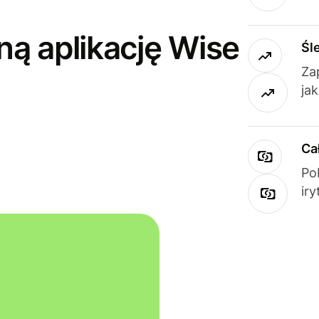
ną aplikację Wise
Śl
Za
ja
Ca
Po
ir