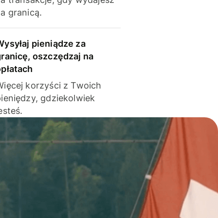
a granicą.
Wysyłaj pieniądze za
granicę, oszczędzaj na
opłatach
Więcej korzyści z Twoich
pieniędzy, gdziekolwiek
esteś.