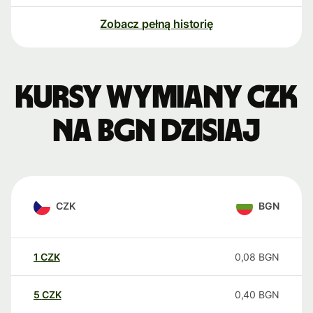
Zobacz pełną historię
Kursy wymiany CZK
na BGN dzisiaj
CZK
BGN
1
CZK
0,08
BGN
5
CZK
0,40
BGN