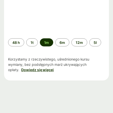
Przedział
48 h
1t
1m
6m
12m
5l
czasu
Korzystamy z rzeczywistego, uśrednionego kursu
wymiany, bez podstępnych marż ukrywających
opłaty.
Dowiedz się więcej