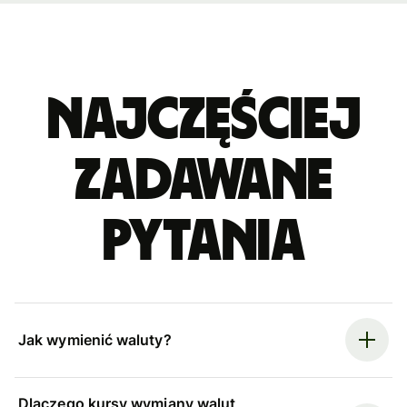
Najczęściej
zadawane
pytania
Jak wymienić waluty?
Dlaczego kursy wymiany walut