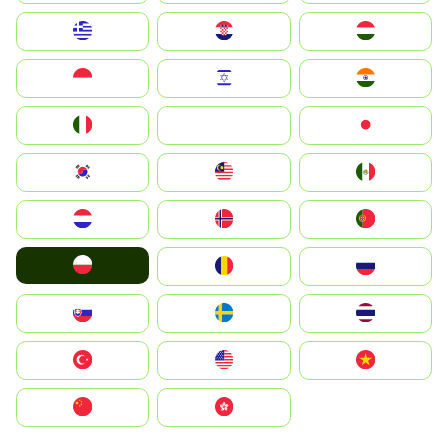
Greece
Hrvatska
Magyarország
Indonesia
Israel
India
Italia
JA
Japan
South Korea
Malay
Mexico
Nederland
Norge
Portugal
Polska
România
Россия
Slovensko
Ruoŧŧa
ไทย
Türkiye
United States
Vietnam
中国
中國香港特別行政區