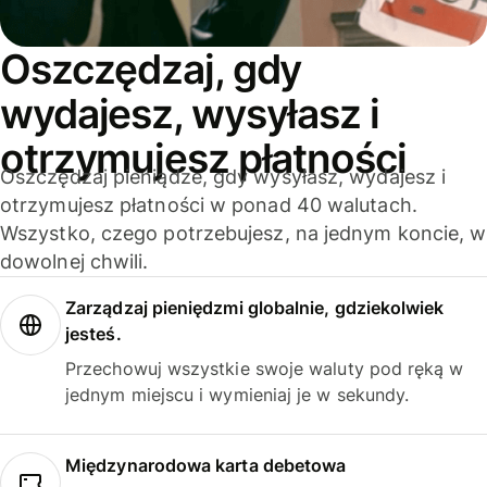
Oszczędzaj, gdy
wydajesz, wysyłasz i
otrzymujesz płatności
Oszczędzaj pieniądze, gdy wysyłasz, wydajesz i
otrzymujesz płatności w ponad 40 walutach.
Wszystko, czego potrzebujesz, na jednym koncie, w
dowolnej chwili.
Zarządzaj pieniędzmi globalnie, gdziekolwiek
jesteś.
Przechowuj wszystkie swoje waluty pod ręką w
jednym miejscu i wymieniaj je w sekundy.
Międzynarodowa karta debetowa