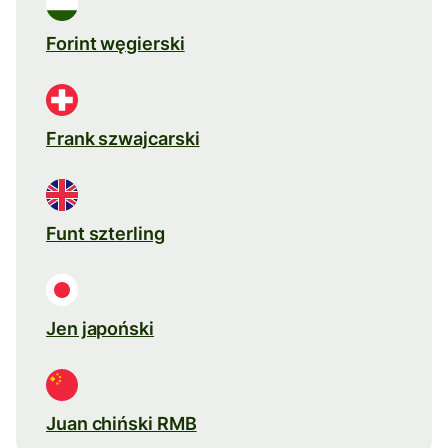
Forint węgierski
Frank szwajcarski
Funt szterling
Jen japoński
Juan chiński RMB