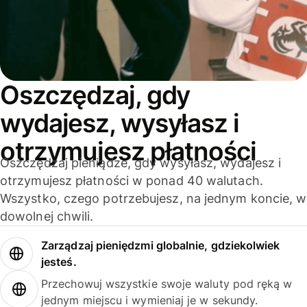
Oszczędzaj, gdy
wydajesz, wysyłasz i
otrzymujesz płatności
Oszczędzaj pieniądze, gdy wysyłasz, wydajesz i
otrzymujesz płatności w ponad 40 walutach.
Wszystko, czego potrzebujesz, na jednym koncie, w
dowolnej chwili.
Zarządzaj pieniędzmi globalnie, gdziekolwiek
jesteś.
Przechowuj wszystkie swoje waluty pod ręką w
jednym miejscu i wymieniaj je w sekundy.