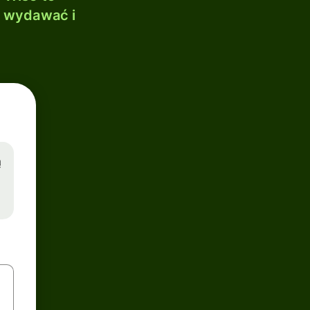
, wydawać i
ą