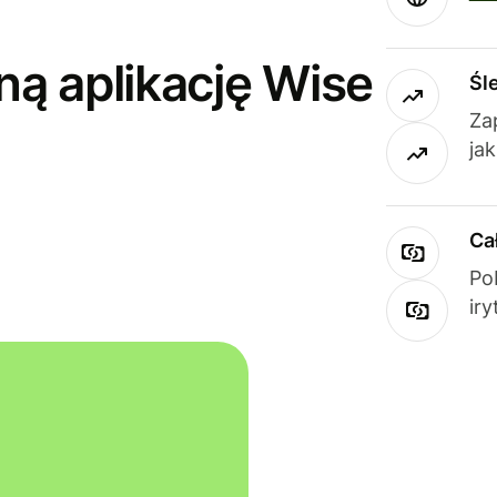
ną aplikację Wise
Śl
Za
ja
Ca
Po
ir