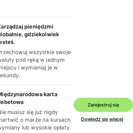
Zarządzaj pieniędzmi
globalnie, gdziekolwiek
esteś.
Przechowuj wszystkie swoje
waluty pod ręką w jednym
iejscu i wymieniaj je w
sekundy.
Międzynarodowa karta
debetowa
Zarejestruj się
ie musisz się już nigdy
Dowiedz się więcej
martwić o marże na kursach
wymiany lub wysokie opłaty