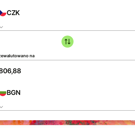
CZK
zewalutowano na
BGN