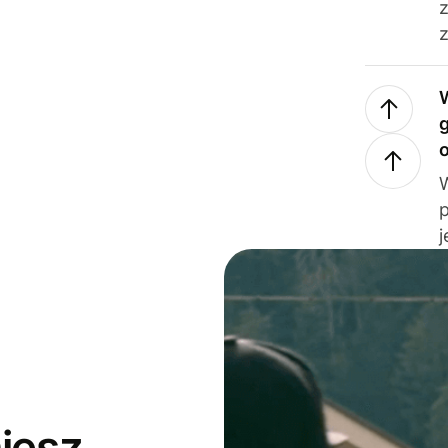
z
j
jesz,