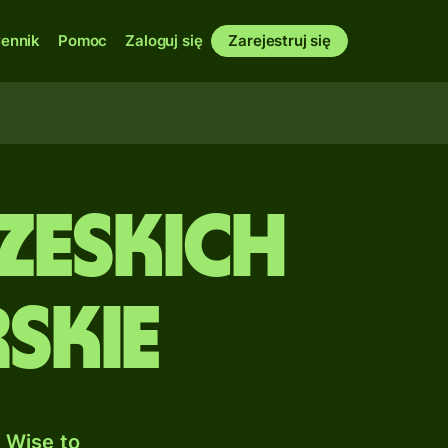
ennik
Pomoc
Zaloguj się
Zarejestruj się
czeskich
skie
 Wise to