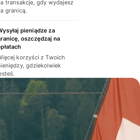
za transakcje, gdy wydajesz
a granicą.
Wysyłaj pieniądze za
granicę, oszczędzaj na
opłatach
Więcej korzyści z Twoich
pieniędzy, gdziekolwiek
esteś.