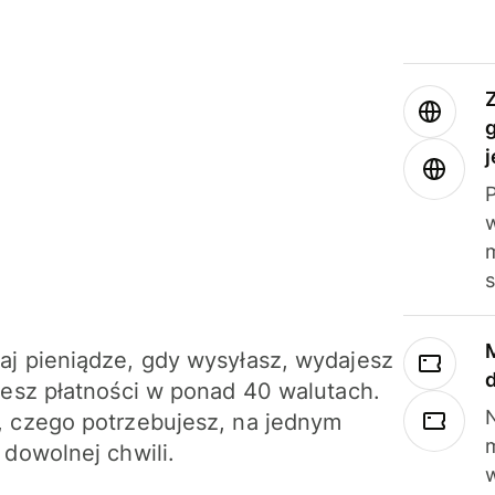
j
m
j pieniądze, gdy wysyłasz, wydajesz
jesz płatności w ponad 40 walutach.
N
 czego potrzebujesz, na jednym
 dowolnej chwili.