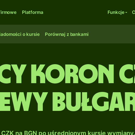
firmowe
Platforma
Funkcje
C
adomości o kursie
Porównaj z bankami
ęcy Koron 
Lewy bułgar
CZK na BGN po uśrednionym kursie wymiany.