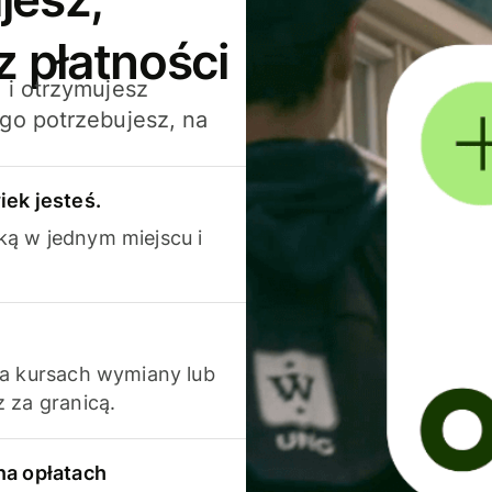
z płatności
 i otrzymujesz
go potrzebujesz, na
iek jesteś.
ką w jednym miejscu i
na kursach wymiany lub
 za granicą.
na opłatach