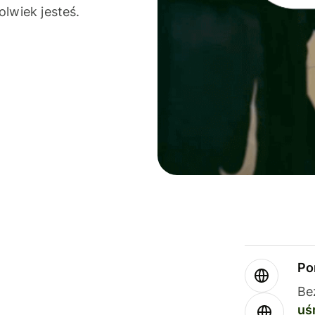
olwiek jesteś.
Po
Be
uś