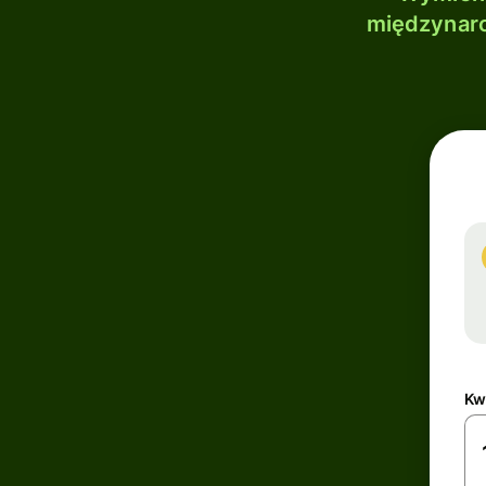
międzynaro
Kw