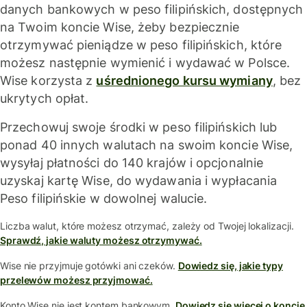
danych bankowych w peso filipińskich, dostępnych
na Twoim koncie Wise, żeby bezpiecznie
otrzymywać pieniądze w peso filipińskich, które
możesz następnie wymienić i wydawać w Polsce.
Wise korzysta z
uśrednionego kursu wymiany
, bez
ukrytych opłat.
Przechowuj swoje środki w peso filipińskich lub
ponad 40 innych walutach na swoim koncie Wise,
wysyłaj płatności do 140 krajów i opcjonalnie
uzyskaj kartę Wise, do wydawania i wypłacania
Peso filipińskie w dowolnej walucie.
Liczba walut, które możesz otrzymać, zależy od Twojej lokalizacji.
Sprawdź, jakie waluty możesz otrzymywać.
Wise nie przyjmuje gotówki ani czeków.
Dowiedz się, jakie typy
przelewów możesz przyjmować.
Konto Wise nie jest kontem bankowym.
Dowiedz się więcej o koncie