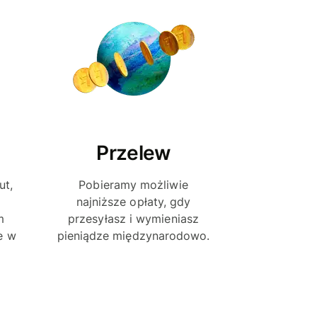
Przelew
ut,
Pobieramy możliwie
najniższe opłaty, gdy
m
przesyłasz i wymieniasz
e w
pieniądze międzynarodowo.