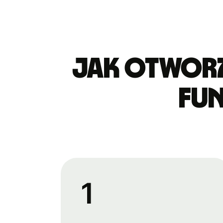
Jak otworz
fun
1