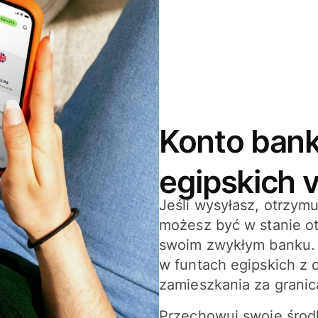
Konto ban
egipskich 
Jeśli wysyłasz, otrzym
możesz być w stanie o
swoim zwykłym banku. 
w funtach egipskich z 
zamieszkania za granic
Przechowuj swoje środk