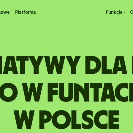
rmowe
Platforma
Funkcje
C
natywy dla
 w funtach
w Polsce