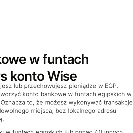
kowe w funtach
vs konto Wise
ujesz lub przechowujesz pieniądze w EGP,
tworzyć konto bankowe w funtach egipskich w
Oznacza to, że możesz wykonywać transakcje
dowolnego miejsca, bez lokalnego adresu
ą.
i w funtach egipskich lub ponad 40 innych