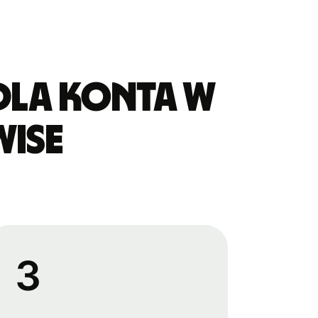
dla konta w
Wise
3