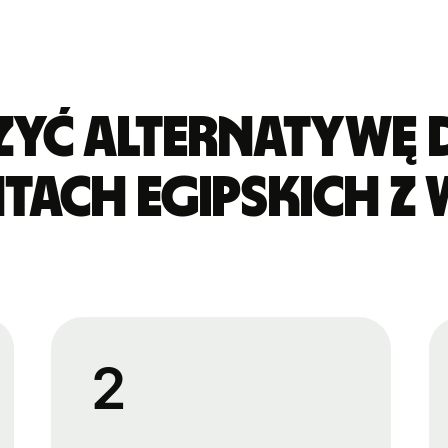
yć alternatywę 
tach egipskich z 
2