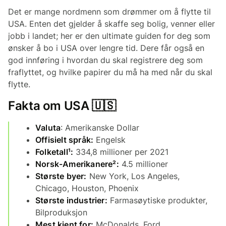
Det er mange nordmenn som drømmer om å flytte til
USA. Enten det gjelder å skaffe seg bolig, venner eller
jobb i landet; her er den ultimate guiden for deg som
ønsker å bo i USA over lengre tid. Dere får også en
god innføring i hvordan du skal registrere deg som
fraflyttet, og hvilke papirer du må ha med når du skal
flytte.
Fakta om USA 🇺🇸
Valuta
: Amerikanske Dollar
Offisielt språk:
Engelsk
Folketall¹:
334,8 millioner per 2021
Norsk-Amerikanere²:
4.5 millioner
Største byer:
New York, Los Angeles,
Chicago, Houston, Phoenix
Største industrier:
Farmasøytiske produkter,
Bilproduksjon
Mest kjent for:
McDonalds, Ford,