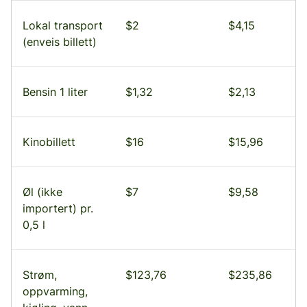
Lokal transport
$2
$4,15
(enveis billett)
Bensin 1 liter
$1,32
$2,13
Kinobillett
$16
$15,96
Øl (ikke
$7
$9,58
importert) pr.
0,5 l
Strøm,
$123,76
$235,86
oppvarming,