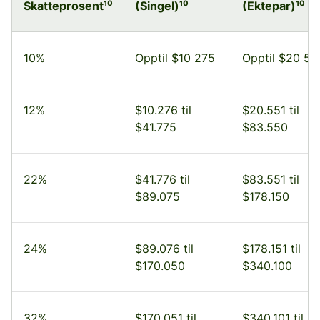
Skatteprosent¹⁰
(Singel)¹⁰
(Ektepar)¹⁰
10%
Opptil $10 275
Opptil $20 55
12%
$10.276 til
$20.551 til
$41.775
$83.550
22%
$41.776 til
$83.551 til
$89.075
$178.150
24%
$89.076 til
$178.151 til
$170.050
$340.100
32%
$170.051 til
$340.101 til