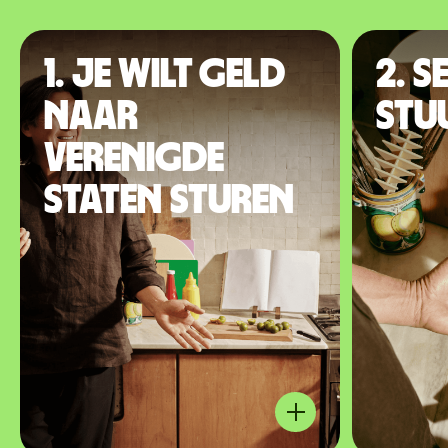
1. Je wilt geld
2. S
naar
stu
Verenigde
Staten sturen