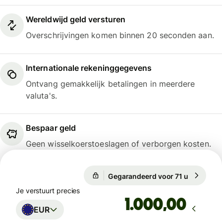
Wereldwijd geld versturen
Overschrijvingen komen binnen 20 seconden aan.
Internationale rekeninggegevens
Ontvang gemakkelijk betalingen in meerdere
valuta's.
Bespaar geld
Geen wisselkoerstoeslagen of verborgen kosten.
Gegarandeerd voor 71 u
1 EUR = 1
Gegarandeerd voor 71 u
Je verstuurt precies
,00
EUR