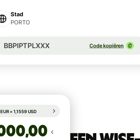
Stad
PORTO
BBPIPTPLXXX
Code kopiëren
egarandeerd voor 96 u
1 EUR = 1,1559 USD
egarandeerd voor 96 u
,00