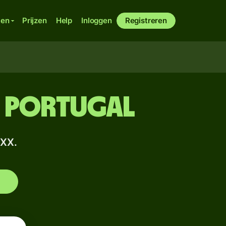
ken
Prijzen
Help
Inloggen
Registreren
n Portugal
XXX.