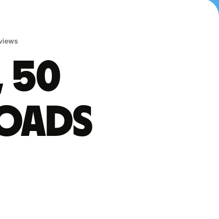
eviews
, 50
oads