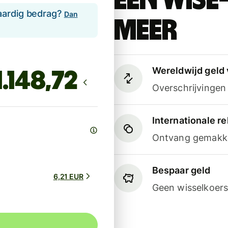
Een Wise
aardig bedrag?
Dan
meer
Wereldwijd geld 
Overschrijvinge
Internationale 
Ontvang gemakkel
Bespaar geld
6,21 EUR
Geen wisselkoers