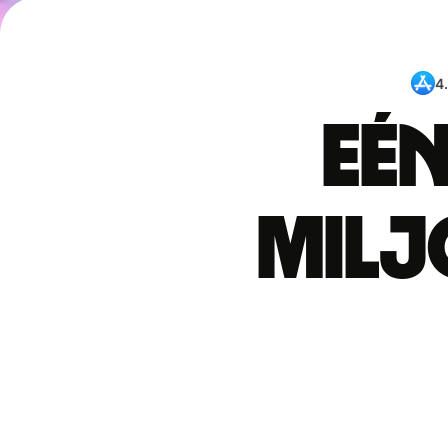
4
Eén
mil