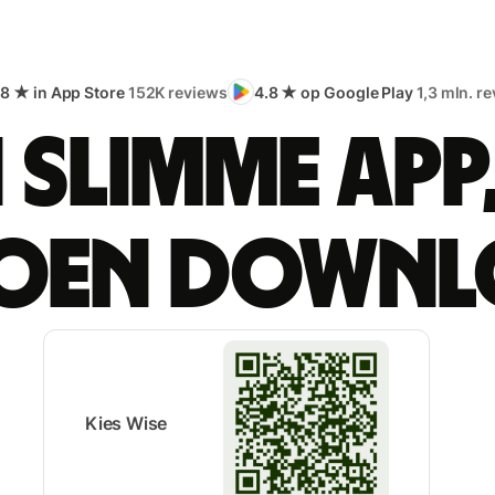
.8 ★ in App Store
152K reviews
4.8 ★ op Google Play
1,3 mln. r
 slimme app
joen downl
Kies Wise