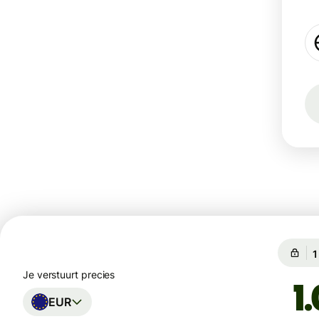
G
G
Je verstuurt precies
EUR