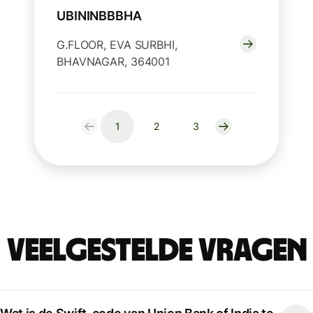
UBININBBBHA
G.FLOOR, EVA SURBHI,
BHAVNAGAR, 364001
1
2
3
Veelgestelde vragen