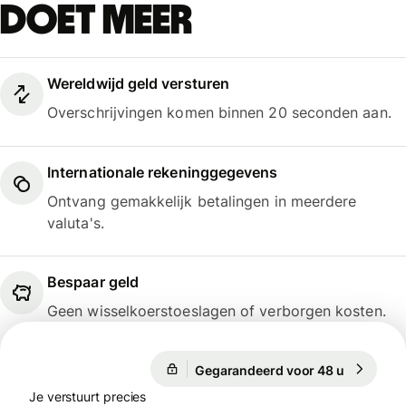
doet meer
Wereldwijd geld versturen
Overschrijvingen komen binnen 20 seconden aan.
Internationale rekeninggegevens
Ontvang gemakkelijk betalingen in meerdere
valuta's.
Bespaar geld
Geen wisselkoerstoeslagen of verborgen kosten.
Gegarandeerd voor 48 u
1 EUR = 1
Gegarandeerd voor 48 u
Je verstuurt precies