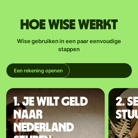
Hoe Wise werkt
Wise gebruiken in een paar eenvoudige
stappen
Een rekening openen
1. Je wilt geld
2. S
naar
stu
Nederland