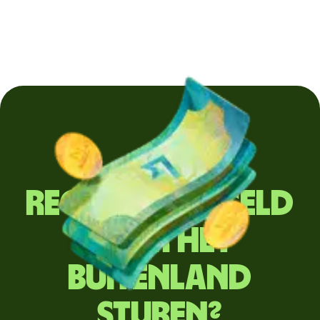
Regelmatig geld
naar het
buitenland
sturen?