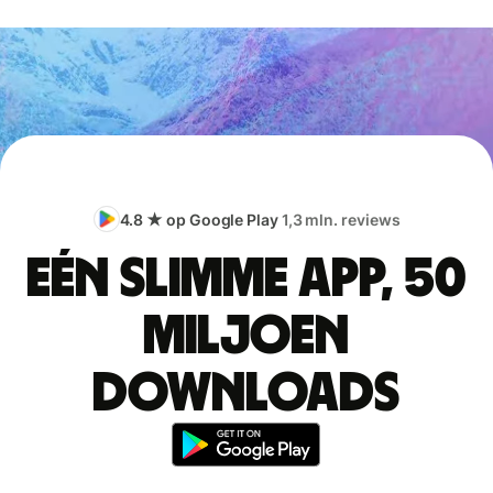
4.8 ★ op Google Play
1,3 mln. reviews
Eén slimme app, 50
miljoen
downloads