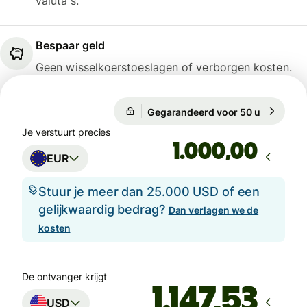
valuta's.
Bespaar geld
Geen wisselkoerstoeslagen of verborgen kosten.
Gegarandeerd voor 50 u
1 EUR = 1
Gegarandeerd voor 50 u
Je verstuurt precies
,00
EUR
Stuur je meer dan 25.000 USD of een
gelijkwaardig bedrag?
Dan verlagen we de
kosten
De ontvanger krijgt
USD