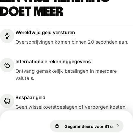
doet meer
Wereldwijd geld versturen
Overschrijvingen komen binnen 20 seconden aan.
Internationale rekeninggegevens
Ontvang gemakkelijk betalingen in meerdere
valuta's.
Bespaar geld
Geen wisselkoerstoeslagen of verborgen kosten.
Gegarandeerd voor 91 u
1 EUR = 1
Gegarandeerd voor 91 u