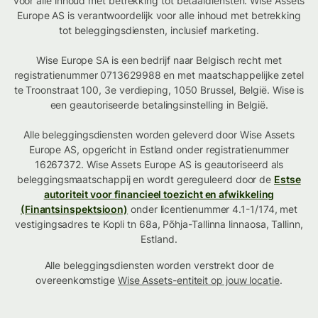
voor alle inhoud met betrekking tot betaaldiensten. Wise Assets
Europe AS is verantwoordelijk voor alle inhoud met betrekking
tot beleggingsdiensten, inclusief marketing.
Wise Europe SA is een bedrijf naar Belgisch recht met
registratienummer 0713629988 en met maatschappelijke zetel
te Troonstraat 100, 3e verdieping, 1050 Brussel, België. Wise is
een geautoriseerde betalingsinstelling in België.
Alle beleggingsdiensten worden geleverd door Wise Assets
Europe AS, opgericht in Estland onder registratienummer
16267372. Wise Assets Europe AS is geautoriseerd als
beleggingsmaatschappij en wordt gereguleerd door de
Estse
autoriteit voor financieel toezicht en afwikkeling
(Finantsinspektsioon)
onder licentienummer 4.1-1/174, met
vestigingsadres te Kopli tn 68a, Põhja-Tallinna linnaosa, Tallinn,
Estland.
Alle beleggingsdiensten worden verstrekt door de
overeenkomstige
Wise Assets-entiteit op jouw locatie
.