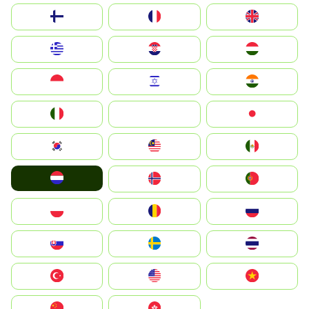
Suomi
France
United Kingdom
Greece
Hrvatska
Magyarország
Indonesia
Israel
India
Italia
JA
Japan
South Korea
Malay
Mexico
Nederland
Norge
Portugal
Polska
România
Россия
Slovensko
Ruoŧŧa
ไทย
Türkiye
United States
Vietnam
中国
中國香港特別行政區