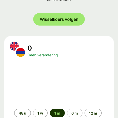
Wisselkoers volgen
0
Geen verandering
Periode
48 u
1 w
1 m
6 m
12 m