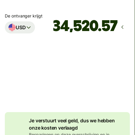
De ontvanger krijgt
USD
Komt aan op
voor maandag
Totale kosten
134,04 EUR
Inbegrepen in EUR-bedrag
7,87 EUR
volumekorting
Je verstuurt veel geld, dus we hebben
onze kosten verlaagd
Besparingen op deze overschrijving en in