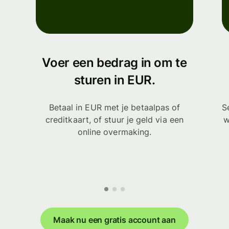
Voer een bedrag in om te
sturen in EUR.
Betaal in EUR met je betaalpas of
S
creditkaart, of stuur je geld via een
w
online overmaking.
Maak nu een gratis account aan