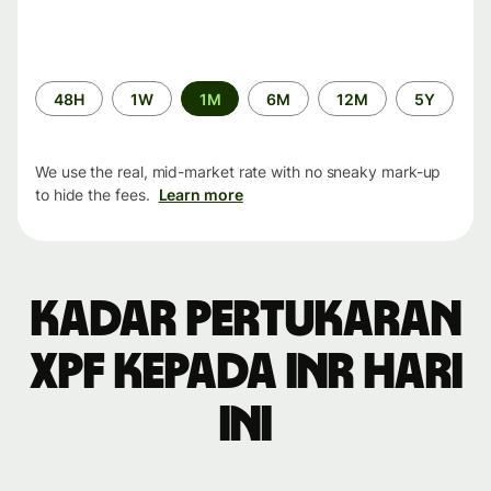
Time
48H
1W
1M
6M
12M
5Y
period
We use the real, mid-market rate with no sneaky mark-up
to hide the fees.
Learn more
Kadar pertukaran
XPF kepada INR hari
ini