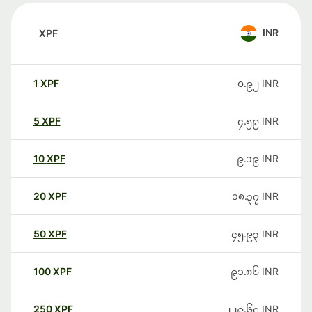
INR
XPF
1
XPF
၀.၉၂
INR
5
XPF
၄.၅၉
INR
10
XPF
၉.၁၉
INR
20
XPF
၁၈.၃၇
INR
50
XPF
၄၅.၉၃
INR
100
XPF
၉၁.၈၆
INR
250
XPF
၂၂၉.၆၄
INR