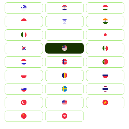
Greece
Hrvatska
Magyarország
Indonesia
Israel
India
Italia
JA
Japan
Malay
South Korea
Mexico
Nederland
Norge
Portugal
Polska
România
Россия
Slovensko
Ruoŧŧa
ไทย
Türkiye
United States
Vietnam
中国
中國香港特別行政區