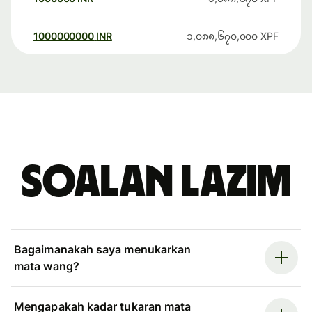
1000000000
INR
၁,၀၈၈,၆၇၀,၀၀၀
XPF
Soalan Lazim
Bagaimanakah saya menukarkan
mata wang?
Mengapakah kadar tukaran mata