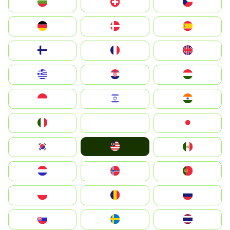
България
Switzerland
Czechia
Deutschland
Denmark
España
Suomi
France
United Kingdom
Greece
Hrvatska
Magyarország
Indonesia
Israel
India
Italia
JA
Japan
Malay
South Korea
Mexico
Nederland
Norge
Portugal
Polska
România
Россия
Slovensko
Ruoŧŧa
ไทย