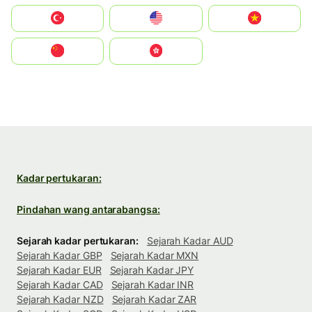
Türkiye
United States
Vietnam
中国
中國香港特別行政區
Kadar pertukaran:
Pindahan wang antarabangsa:
Sejarah kadar pertukaran:
Sejarah Kadar AUD
Sejarah Kadar GBP
Sejarah Kadar MXN
Sejarah Kadar EUR
Sejarah Kadar JPY
Sejarah Kadar CAD
Sejarah Kadar INR
Sejarah Kadar NZD
Sejarah Kadar ZAR