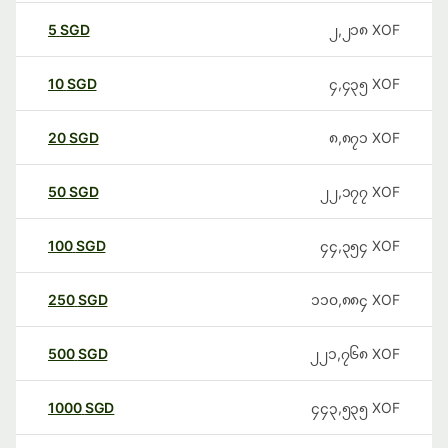
5
SGD
၂,၂၁၈
XOF
10
SGD
၄,၄၃၅
XOF
20
SGD
၈,၈၇၁
XOF
50
SGD
၂၂,၁၇၇
XOF
100
SGD
၄၄,၃၅၄
XOF
250
SGD
၁၁၀,၈၈၄
XOF
500
SGD
၂၂၁,၇၆၈
XOF
1000
SGD
၄၄၃,၅၃၅
XOF