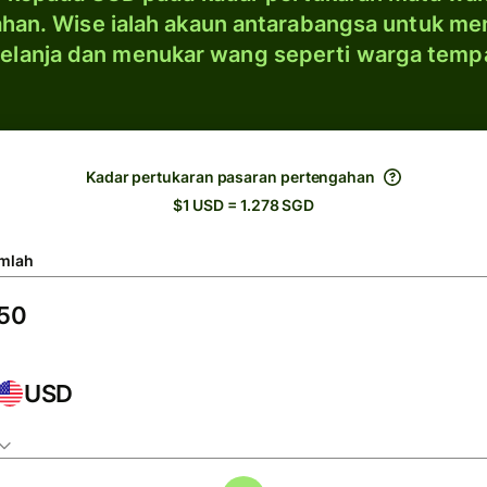
han. Wise ialah akaun antarabangsa untuk me
elanja dan menukar wang seperti warga temp
Kadar pertukaran pasaran pertengahan
$1 USD = 1.278 SGD
mlah
USD