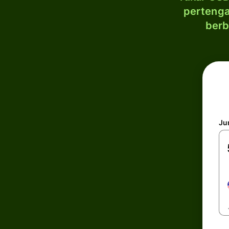
pertenga
berb
Ju