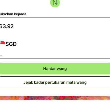
tukarkan kepada
SGD
Hantar wang
Jejak kadar pertukaran mata wang