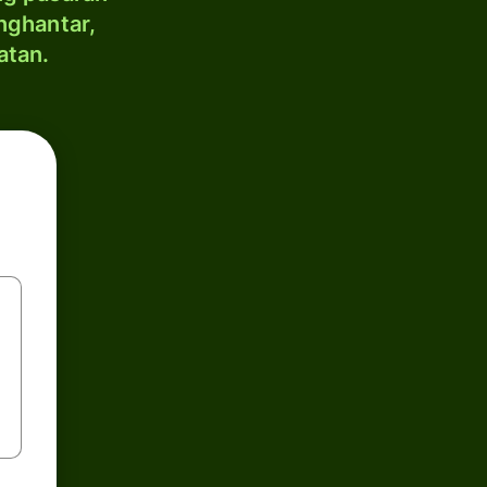
nghantar,
atan.