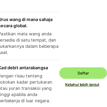
Urus wang di mana sahaja
secara global.
Pastikan mata wang anda
tersedia di satu tempat, dan
tukarkannya dalam beberapa
saat.
Kad debit antarabangsa
Daftar
Jangan risau tentang
tokokan kadar pertukaran
Ketahui lebih lanjut
atau yuran transaksi yang
tinggi apabila anda
berbelanja di luar negara.