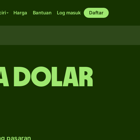
ciri
Harga
Bantuan
Log masuk
Daftar
a dolar
ng pasaran