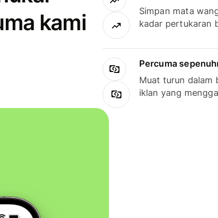
Simpan mata wan
uma kami
kadar pertukaran 
Percuma sepenuhny
Muat turun dalam 
iklan yang mengg