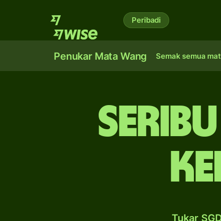
Peribadi
Penukar Mata Wang
Semak semua mat
serib
ke
Tukar SGD