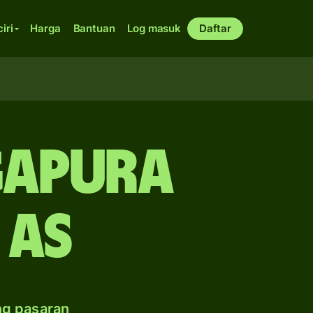
ciri
Harga
Bantuan
Log masuk
Daftar
gapura
 AS
ng pasaran