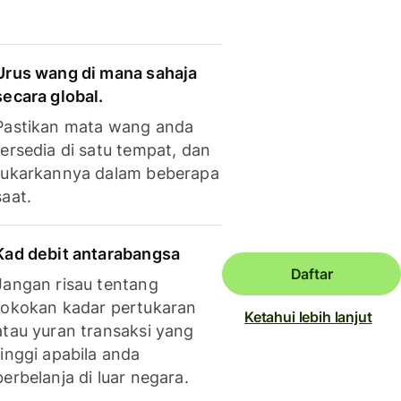
Urus wang di mana sahaja
secara global.
Pastikan mata wang anda
tersedia di satu tempat, dan
tukarkannya dalam beberapa
saat.
Kad debit antarabangsa
Daftar
Jangan risau tentang
tokokan kadar pertukaran
Ketahui lebih lanjut
atau yuran transaksi yang
tinggi apabila anda
berbelanja di luar negara.