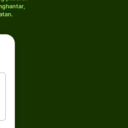
nghantar,
atan.