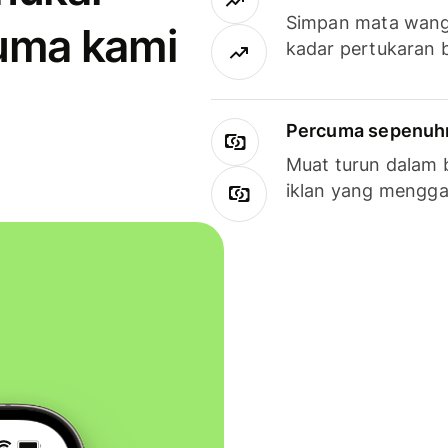
Simpan mata wan
uma kami
kadar pertukaran 
Percuma sepenuhny
Muat turun dalam 
iklan yang mengg