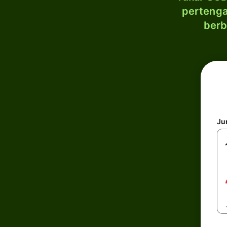
pertenga
berb
Ju