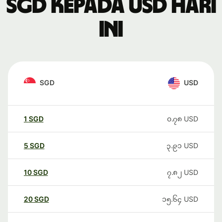
SGD kepada USD hari
ini
SGD
USD
1
SGD
၀.၇၈
USD
5
SGD
၃.၉၁
USD
10
SGD
၇.၈၂
USD
20
SGD
၁၅.၆၄
USD