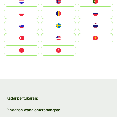
Nederland
Norge
Portugal
Polska
România
Россия
Slovensko
Ruoŧŧa
ไทย
Türkiye
United States
Vietnam
中国
中國香港特別行政區
Kadar pertukaran:
Pindahan wang antarabangsa: