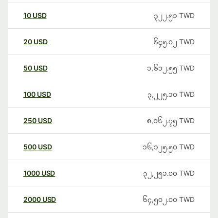
10
USD
၃၂၂.၅၁
TWD
20
USD
၆၄၅.၀၂
TWD
50
USD
၁,၆၁၂.၅၅
TWD
100
USD
၃,၂၂၅.၁၀
TWD
250
USD
၈,၀၆၂.၇၅
TWD
500
USD
၁၆,၁၂၅.၅၀
TWD
1000
USD
၃၂,၂၅၁.၀၀
TWD
2000
USD
၆၄,၅၀၂.၀၀
TWD