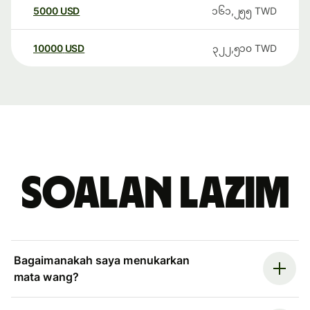
5000
USD
၁၆၁,၂၅၅
TWD
10000
USD
၃၂၂,၅၁၀
TWD
Soalan Lazim
Bagaimanakah saya menukarkan
mata wang?