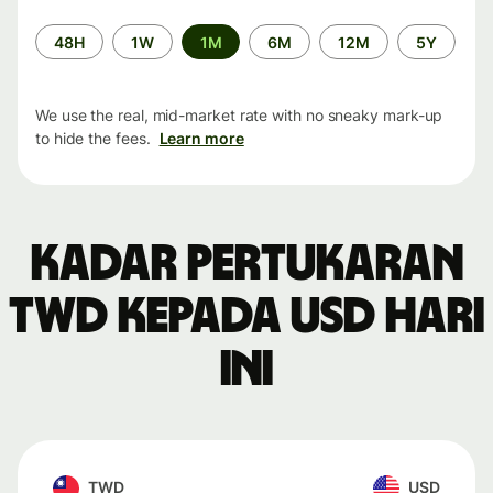
Time
48H
1W
1M
6M
12M
5Y
period
We use the real, mid-market rate with no sneaky mark-up
to hide the fees.
Learn more
Kadar pertukaran
TWD kepada USD hari
ini
TWD
USD