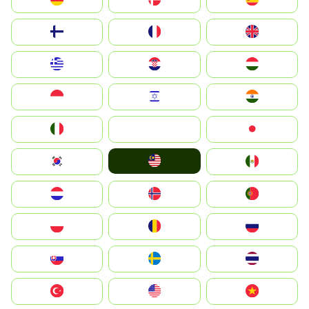
Suomi
France
United Kingdom
Greece
Hrvatska
Magyarország
Indonesia
Israel
India
Italia
JA
Japan
Malay
South Korea
Mexico
Nederland
Norge
Portugal
Polska
România
Россия
Slovensko
Ruoŧŧa
ไทย
Türkiye
United States
Vietnam