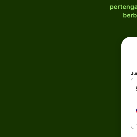
pertenga
berb
Ju