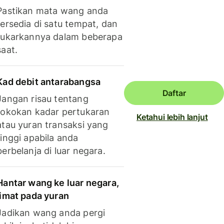
Pastikan mata wang anda
tersedia di satu tempat, dan
tukarkannya dalam beberapa
saat.
Kad debit antarabangsa
Daftar
Jangan risau tentang
tokokan kadar pertukaran
Ketahui lebih lanjut
atau yuran transaksi yang
tinggi apabila anda
berbelanja di luar negara.
Hantar wang ke luar negara,
jimat pada yuran
Jadikan wang anda pergi