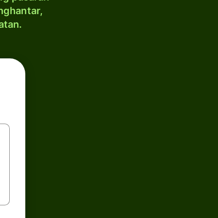
nghantar,
atan.