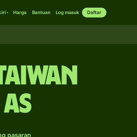
ciri
Harga
Bantuan
Log masuk
Daftar
Taiwan
 AS
ng pasaran