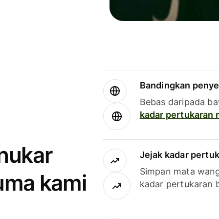
Bandingkan penye
Bebas daripada ba
kadar pertukaran
enukar
Jejak kadar pertu
Simpan mata wan
uma kami
kadar pertukaran 