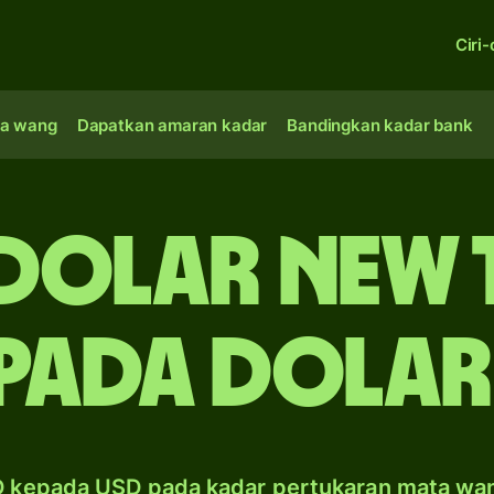
Ciri-
a wang
Dapatkan amaran kadar
Bandingkan kadar bank
 dolar New 
pada dolar
 kepada USD pada kadar pertukaran mata wa