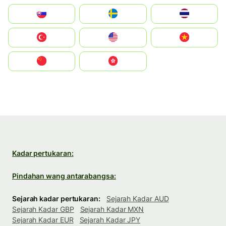
Slovensko
Ruoŧŧa
ไทย
Türkiye
United States
Vietnam
中国
中國香港特別行政區
Kadar pertukaran:
Pindahan wang antarabangsa:
Sejarah kadar pertukaran:
Sejarah Kadar AUD
Sejarah Kadar GBP
Sejarah Kadar MXN
Sejarah Kadar EUR
Sejarah Kadar JPY