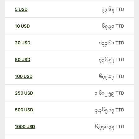
5
USD
၃၃.၆၅
TTD
10
USD
၆၇.၃၀
TTD
20
USD
၁၃၄.၆၁
TTD
50
USD
၃၃၆.၅၂
TTD
100
USD
၆၇၃.၀၄
TTD
250
USD
၁,၆၈၂.၅၉
TTD
500
USD
၃,၃၆၅.၁၇
TTD
1000
USD
၆,၇၃၀.၃၅
TTD