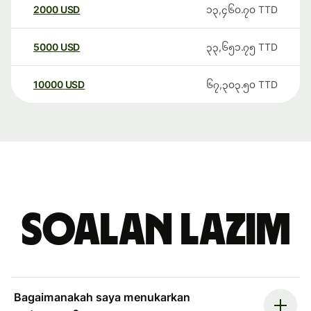
2000
USD
၁၃,၄၆၀.၇၀
TTD
5000
USD
၃၃,၆၅၁.၇၅
TTD
10000
USD
၆၇,၃၀၃.၅၀
TTD
Soalan Lazim
Bagaimanakah saya menukarkan