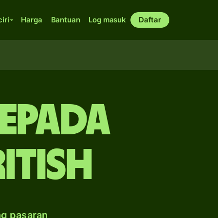
ciri
Harga
Bantuan
Log masuk
Daftar
kepada
itish
ng pasaran