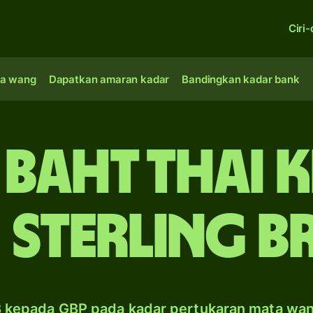
Ciri-
a wang
Dapatkan amaran kadar
Bandingkan kadar bank
 baht Thai 
 sterling Br
 kepada GBP pada kadar pertukaran mata wa