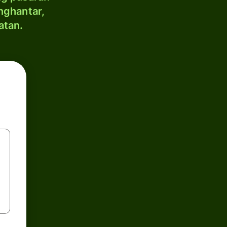
nghantar,
atan.