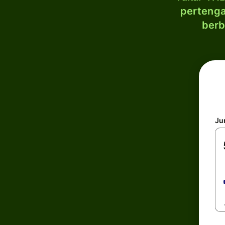
pertenga
berb
Ju