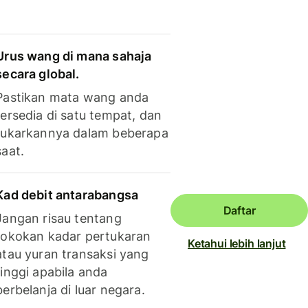
Urus wang di mana sahaja
secara global.
Pastikan mata wang anda
tersedia di satu tempat, dan
tukarkannya dalam beberapa
saat.
Kad debit antarabangsa
Daftar
Jangan risau tentang
tokokan kadar pertukaran
Ketahui lebih lanjut
atau yuran transaksi yang
tinggi apabila anda
berbelanja di luar negara.