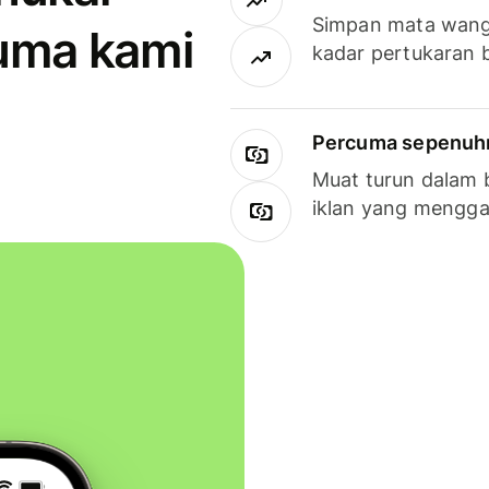
Simpan mata wan
uma kami
kadar pertukaran 
Percuma sepenuhny
Muat turun dalam 
iklan yang mengg