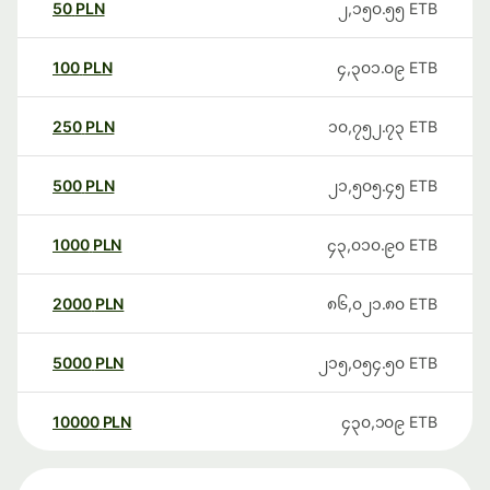
50
PLN
၂,၁၅၀.၅၅
ETB
100
PLN
၄,၃၀၁.၀၉
ETB
250
PLN
၁၀,၇၅၂.၇၃
ETB
500
PLN
၂၁,၅၀၅.၄၅
ETB
1000
PLN
၄၃,၀၁၀.၉၀
ETB
2000
PLN
၈၆,၀၂၁.၈၀
ETB
5000
PLN
၂၁၅,၀၅၄.၅၀
ETB
10000
PLN
၄၃၀,၁၀၉
ETB