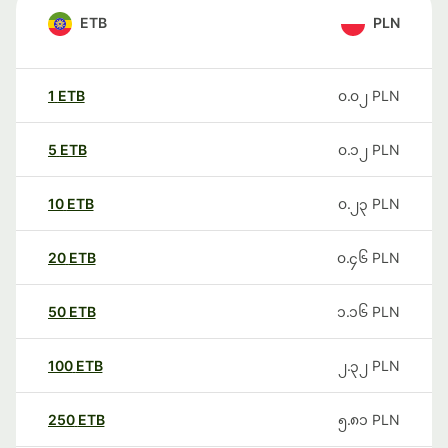
ETB
PLN
1
ETB
၀.၀၂
PLN
5
ETB
၀.၁၂
PLN
10
ETB
၀.၂၃
PLN
20
ETB
၀.၄၆
PLN
50
ETB
၁.၁၆
PLN
100
ETB
၂.၃၂
PLN
250
ETB
၅.၈၁
PLN