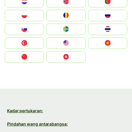
Nederland
Norge
Portugal
Polska
România
Россия
Slovensko
Ruoŧŧa
ไทย
Türkiye
United States
Vietnam
中国
中國香港特別行政區
Kadar pertukaran:
Pindahan wang antarabangsa: