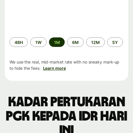
Time
48H
1W
1M
6M
12M
5Y
period
We use the real, mid-market rate with no sneaky mark-up
to hide the fees.
Learn more
Kadar pertukaran
PGK kepada IDR hari
ini