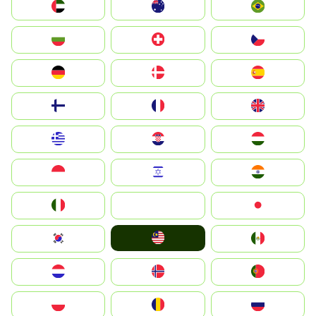
الإمارات العربية المتحدة
Australia
Brazil
България
Switzerland
Czechia
Deutschland
Denmark
España
Suomi
France
United Kingdom
Greece
Hrvatska
Magyarország
Indonesia
Israel
India
Italia
JA
Japan
Malay
South Korea
Mexico
Nederland
Norge
Portugal
Polska
România
Россия