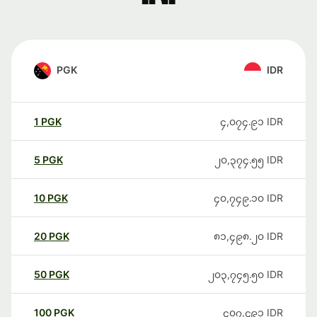
PGK
IDR
1
PGK
၄,၀၇၄.၉၁
IDR
5
PGK
၂၀,၃၇၄.၅၅
IDR
10
PGK
၄၀,၇၄၉.၁၀
IDR
20
PGK
၈၁,၄၉၈.၂၀
IDR
50
PGK
၂၀၃,၇၄၅.၅၀
IDR
100
PGK
၄၀၇,၄၉၁
IDR