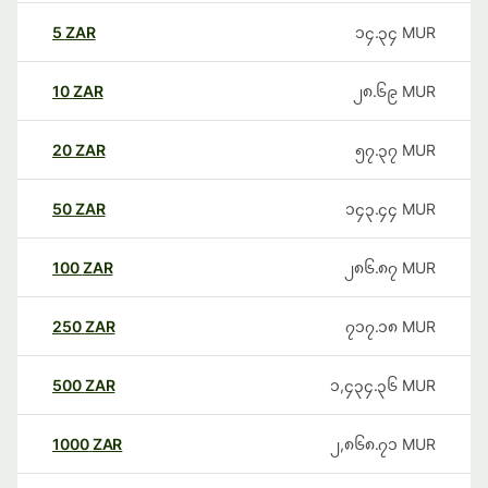
5
ZAR
၁၄.၃၄
MUR
10
ZAR
၂၈.၆၉
MUR
20
ZAR
၅၇.၃၇
MUR
50
ZAR
၁၄၃.၄၄
MUR
100
ZAR
၂၈၆.၈၇
MUR
250
ZAR
၇၁၇.၁၈
MUR
500
ZAR
၁,၄၃၄.၃၆
MUR
1000
ZAR
၂,၈၆၈.၇၁
MUR