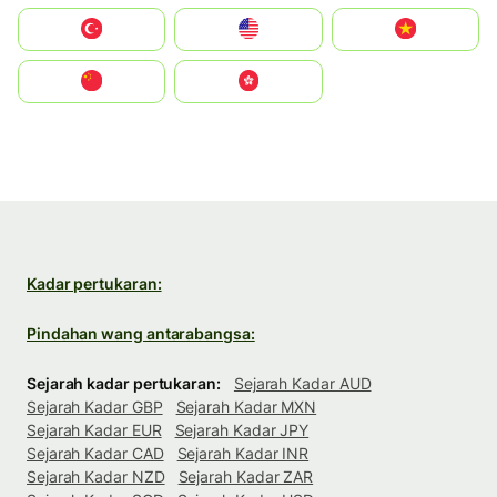
Türkiye
United States
Vietnam
中国
中國香港特別行政區
Kadar pertukaran:
Pindahan wang antarabangsa:
Sejarah kadar pertukaran:
Sejarah Kadar AUD
Sejarah Kadar GBP
Sejarah Kadar MXN
Sejarah Kadar EUR
Sejarah Kadar JPY
Sejarah Kadar CAD
Sejarah Kadar INR
Sejarah Kadar NZD
Sejarah Kadar ZAR