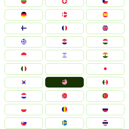
България
Switzerland
Czechia
Deutschland
Denmark
España
Suomi
France
United Kingdom
Greece
Hrvatska
Magyarország
Indonesia
Israel
India
Italia
JA
Japan
Malay
South Korea
Mexico
Nederland
Norge
Portugal
Polska
România
Россия
Slovensko
Ruoŧŧa
ไทย