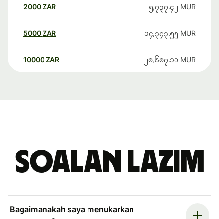
2000
ZAR
၅,၇၃၇.၄၂
MUR
5000
ZAR
၁၄,၃၄၃.၅၅
MUR
10000
ZAR
၂၈,၆၈၇.၁၀
MUR
Soalan Lazim
Bagaimanakah saya menukarkan