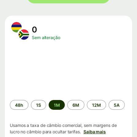
0
Sem alteração
Período
48h
1S
1M
6M
12M
5A
de
tempo
Usamos a taxa de câmbio comercial, sem margens de
lucro no câmbio para ocultar tarifas.
Saiba mais