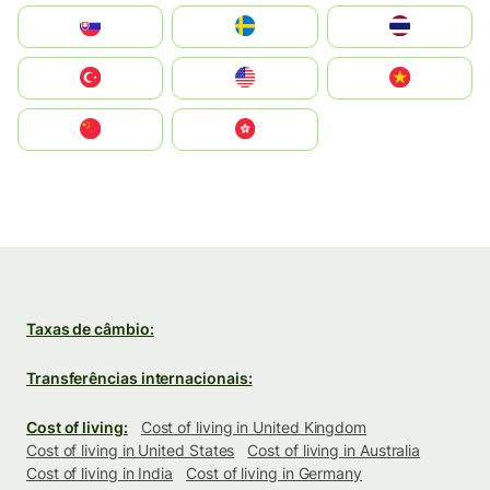
Slovensko
Ruoŧŧa
ไทย
Türkiye
United States
Vietnam
中国
中國香港特別行政區
Taxas de câmbio:
Transferências internacionais:
Cost of living:
Cost of living in United Kingdom
Cost of living in United States
Cost of living in Australia
Cost of living in India
Cost of living in Germany