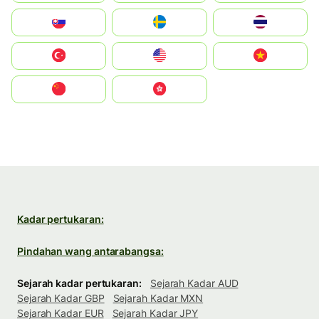
Slovensko
Ruoŧŧa
ไทย
Türkiye
United States
Vietnam
中国
中國香港特別行政區
Kadar pertukaran:
Pindahan wang antarabangsa:
Sejarah kadar pertukaran:
Sejarah Kadar AUD
Sejarah Kadar GBP
Sejarah Kadar MXN
Sejarah Kadar EUR
Sejarah Kadar JPY