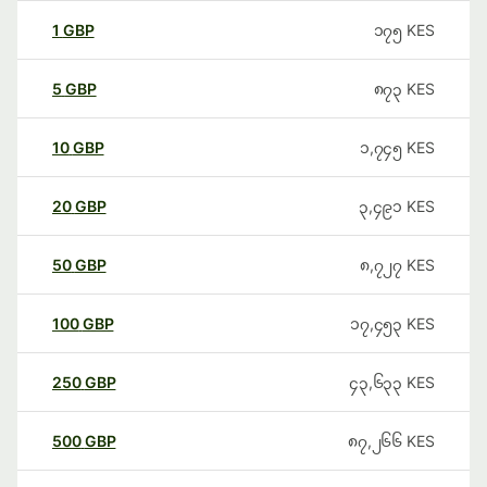
1
GBP
၁၇၅
KES
5
GBP
၈၇၃
KES
10
GBP
၁,၇၄၅
KES
20
GBP
၃,၄၉၁
KES
50
GBP
၈,၇၂၇
KES
100
GBP
၁၇,၄၅၃
KES
250
GBP
၄၃,၆၃၃
KES
500
GBP
၈၇,၂၆၆
KES