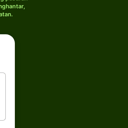
nghantar,
atan.