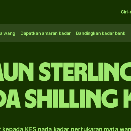
Ciri-
a wang
Dapatkan amaran kadar
Bandingkan kadar bank
aun sterling
a shilling
 kepada KES pada kadar pertukaran mata wa