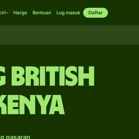
ciri
Harga
Bantuan
Log masuk
Daftar
 British
 Kenya
ng pasaran