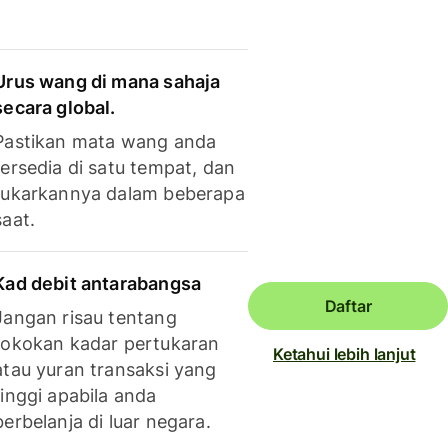
Urus wang di mana sahaja
secara global.
Pastikan mata wang anda
tersedia di satu tempat, dan
tukarkannya dalam beberapa
saat.
Kad debit antarabangsa
Daftar
Jangan risau tentang
tokokan kadar pertukaran
Ketahui lebih lanjut
atau yuran transaksi yang
tinggi apabila anda
berbelanja di luar negara.