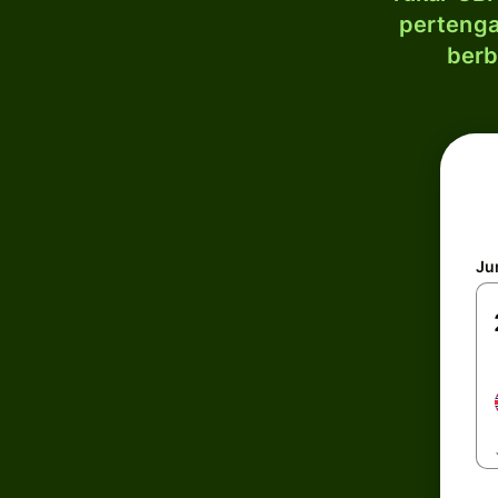
pertenga
berb
Ju