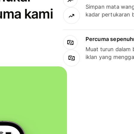
Simpan mata wan
uma kami
kadar pertukaran 
Percuma sepenuhny
Muat turun dalam 
iklan yang mengg