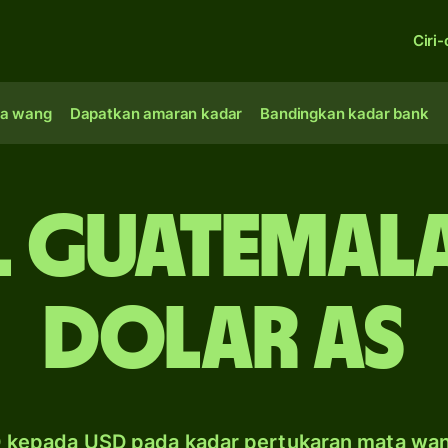
Ciri-
a wang
Dapatkan amaran kadar
Bandingkan kadar bank
l Guatemala
dolar AS
 kepada USD pada kadar pertukaran mata wa