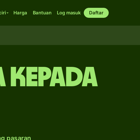
ciri
Harga
Bantuan
Log masuk
Daftar
 kepada
ng pasaran