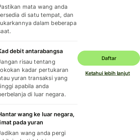
Pastikan mata wang anda
tersedia di satu tempat, dan
tukarkannya dalam beberapa
saat.
Kad debit antarabangsa
Daftar
Jangan risau tentang
tokokan kadar pertukaran
Ketahui lebih lanjut
atau yuran transaksi yang
tinggi apabila anda
berbelanja di luar negara.
Hantar wang ke luar negara,
jimat pada yuran
Jadikan wang anda pergi