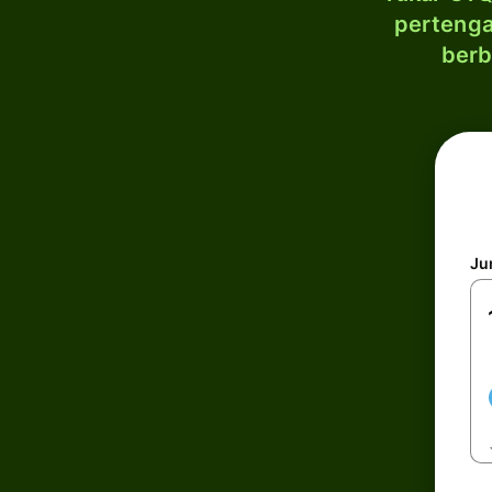
pertenga
berb
Ju