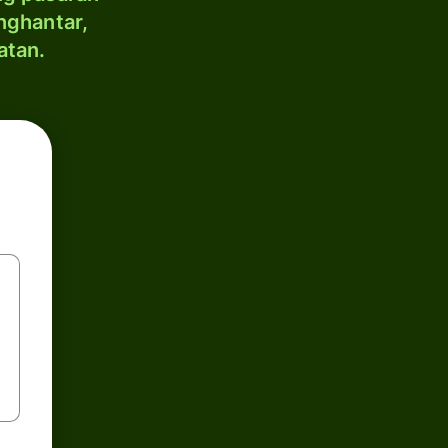
nghantar,
atan.