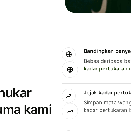
Bandingkan penye
Bebas daripada ba
kadar pertukaran
enukar
Jejak kadar pertu
Simpan mata wan
uma kami
kadar pertukaran 