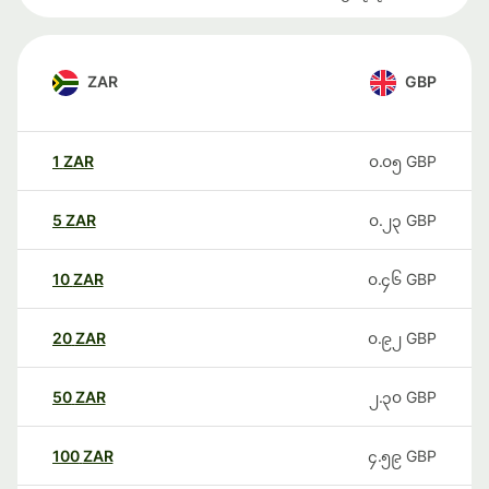
ZAR
GBP
1
ZAR
၀.၀၅
GBP
5
ZAR
၀.၂၃
GBP
10
ZAR
၀.၄၆
GBP
20
ZAR
၀.၉၂
GBP
50
ZAR
၂.၃၀
GBP
100
ZAR
၄.၅၉
GBP