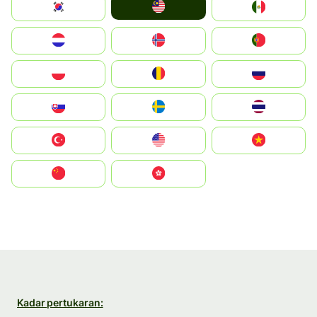
Malay
South Korea
Mexico
Nederland
Norge
Portugal
Polska
România
Россия
Slovensko
Ruoŧŧa
ไทย
Türkiye
United States
Vietnam
中国
中國香港特別行政區
Kadar pertukaran: