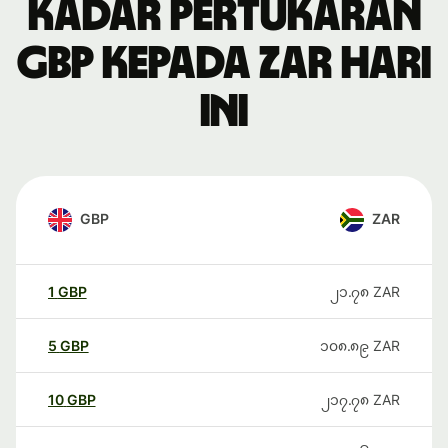
Kadar pertukaran
GBP kepada ZAR hari
ini
GBP
ZAR
1
GBP
၂၁.၇၈
ZAR
5
GBP
၁၀၈.၈၉
ZAR
10
GBP
၂၁၇.၇၈
ZAR