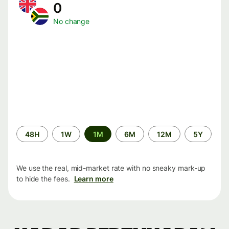
0
No change
Time
48H
1W
1M
6M
12M
5Y
period
We use the real, mid-market rate with no sneaky mark-up
to hide the fees.
Learn more