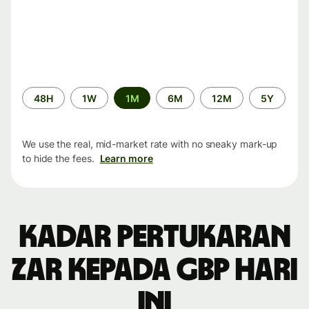
Time
48H
1W
1M
6M
12M
5Y
period
We use the real, mid-market rate with no sneaky mark-up
to hide the fees.
Learn more
Kadar pertukaran
ZAR kepada GBP hari
ini