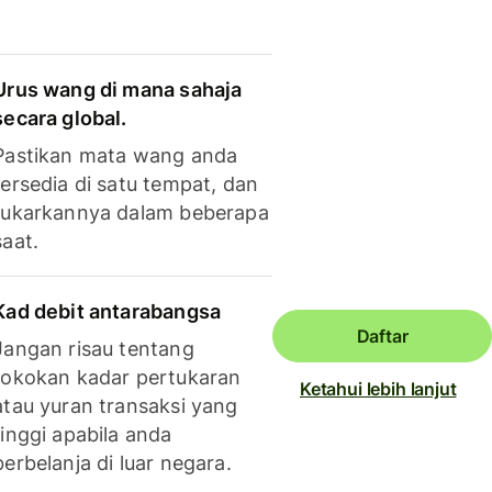
Urus wang di mana sahaja
secara global.
Pastikan mata wang anda
tersedia di satu tempat, dan
tukarkannya dalam beberapa
saat.
Kad debit antarabangsa
Daftar
Jangan risau tentang
tokokan kadar pertukaran
Ketahui lebih lanjut
atau yuran transaksi yang
tinggi apabila anda
berbelanja di luar negara.