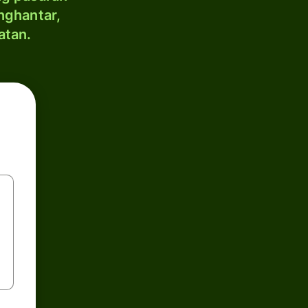
nghantar,
atan.