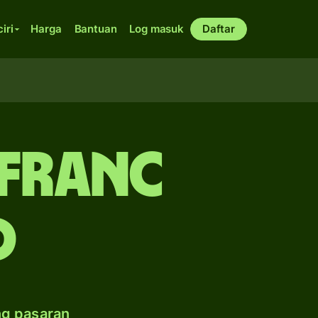
ciri
Harga
Bantuan
Log masuk
Daftar
 franc
d
ng pasaran