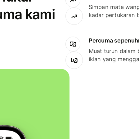
Simpan mata wan
uma kami
kadar pertukaran 
Percuma sepenuhny
Muat turun dalam 
iklan yang mengg