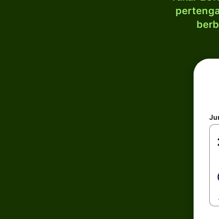
pertenga
berb
Ju