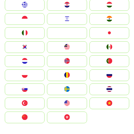
Greece
Hrvatska
Magyarország
Indonesia
Israel
India
Italia
JA
Japan
South Korea
Malay
Mexico
Nederland
Norge
Portugal
Polska
România
Россия
Slovensko
Ruoŧŧa
ไทย
Türkiye
United States
Vietnam
中国
中國香港特別行政區