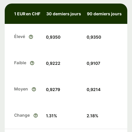
1 EUR en CHF
30 derniers jours
90 derniers jours
Élevé
0,9350
0,9350
Faible
0,9222
0,9107
Moyen
0,9279
0,9214
Change
1.31
%
2.18
%