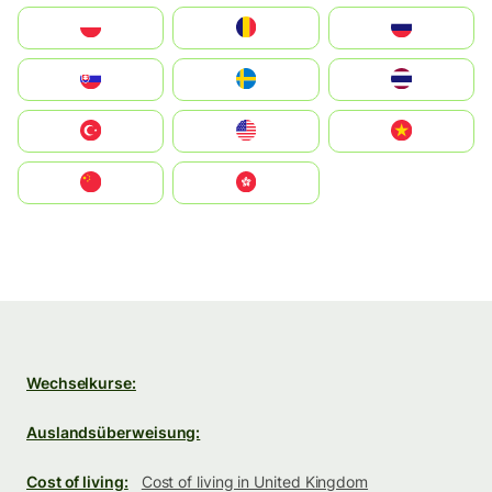
Polska
România
Россия
Slovensko
Ruoŧŧa
ไทย
Türkiye
United States
Vietnam
中国
中國香港特別行政區
Wechselkurse:
Auslandsüberweisung:
Cost of living:
Cost of living in United Kingdom