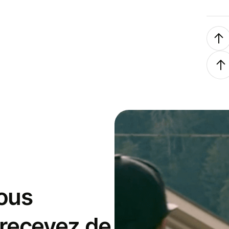
ous
 recevez de