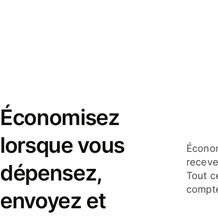
Économisez
lorsque vous
Économ
receve
dépensez,
Tout c
compte
envoyez et