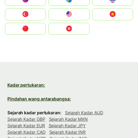
Türkiye
United States
Vietnam
中国
中國香港特別行政區
Kadar pertukaran:
Pindahan wang antarabangsa:
Sejarah kadar pertukaran:
Sejarah Kadar AUD
Sejarah Kadar GBP
Sejarah Kadar MXN
Sejarah Kadar EUR
Sejarah Kadar JPY
Sejarah Kadar CAD
Sejarah Kadar INR