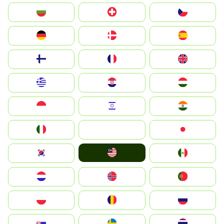
България
Switzerland
Czechia
Deutschland
Denmark
España
Suomi
France
United Kingdom
Greece
Hrvatska
Magyarország
Indonesia
Israel
India
Italia
JA
Japan
Malay
South Korea
Mexico
Nederland
Norge
Portugal
Polska
România
Россия
Slovensko
Ruoŧŧa
ไทย