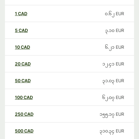
1
CAD
၀.၆၂
EUR
5
CAD
၃.၁၀
EUR
10
CAD
၆.၂၁
EUR
20
CAD
၁၂.၄၁
EUR
50
CAD
၃၁.၀၃
EUR
100
CAD
၆၂.၀၇
EUR
250
CAD
၁၅၅.၁၇
EUR
500
CAD
၃၁၀.၃၄
EUR