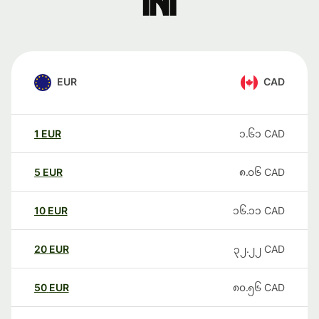
ini
EUR
CAD
1
EUR
၁.၆၁
CAD
5
EUR
၈.၀၆
CAD
10
EUR
၁၆.၁၁
CAD
20
EUR
၃၂.၂၂
CAD
50
EUR
၈၀.၅၆
CAD