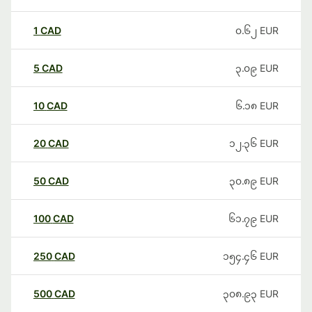
1
CAD
၀.၆၂
EUR
5
CAD
၃.၀၉
EUR
10
CAD
၆.၁၈
EUR
20
CAD
၁၂.၃၆
EUR
50
CAD
၃၀.၈၉
EUR
100
CAD
၆၁.၇၉
EUR
250
CAD
၁၅၄.၄၆
EUR
500
CAD
၃၀၈.၉၃
EUR