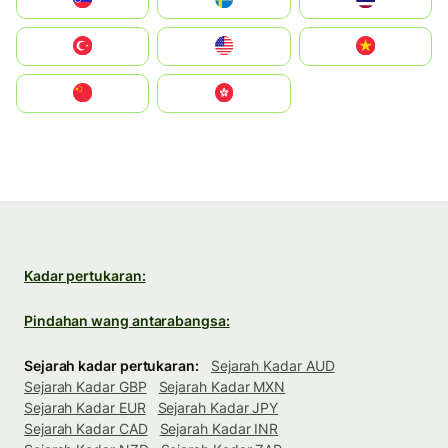
Türkiye
United States
Vietnam
中国
中國香港特別行政區
Kadar pertukaran:
Pindahan wang antarabangsa:
Sejarah kadar pertukaran:
Sejarah Kadar AUD
Sejarah Kadar GBP
Sejarah Kadar MXN
Sejarah Kadar EUR
Sejarah Kadar JPY
Sejarah Kadar CAD
Sejarah Kadar INR