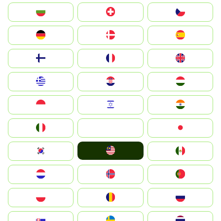
България
Switzerland
Czechia
Deutschland
Denmark
España
Suomi
France
United Kingdom
Greece
Hrvatska
Magyarország
Indonesia
Israel
India
Italia
JA
Japan
Malay
South Korea
Mexico
Nederland
Norge
Portugal
Polska
România
Россия
Slovensko
Ruoŧŧa
ไทย