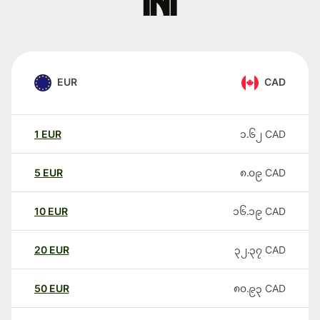
ini
EUR
CAD
1
EUR
၁.၆၂
CAD
5
EUR
၈.၀၉
CAD
10
EUR
၁၆.၁၉
CAD
20
EUR
၃၂.၃၇
CAD
50
EUR
၈၀.၉၃
CAD