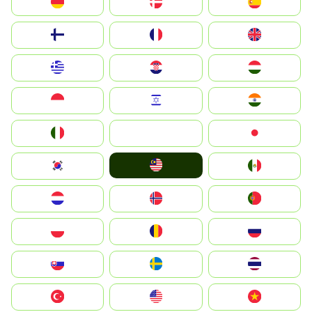
Deutschland
Denmark
España
Suomi
France
United Kingdom
Greece
Hrvatska
Magyarország
Indonesia
Israel
India
Italia
JA
Japan
Malay
South Korea
Mexico
Nederland
Norge
Portugal
Polska
România
Россия
Slovensko
Ruoŧŧa
ไทย
Türkiye
United States
Vietnam