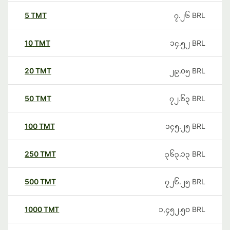
5
TMT
၇.၂၆
BRL
10
TMT
၁၄.၅၂
BRL
20
TMT
၂၉.၀၅
BRL
50
TMT
၇၂.၆၃
BRL
100
TMT
၁၄၅.၂၅
BRL
250
TMT
၃၆၃.၁၃
BRL
500
TMT
၇၂၆.၂၅
BRL
1000
TMT
၁,၄၅၂.၅၀
BRL