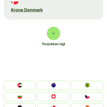
Krone Denmark
Tunjukkan lagi
الإمارات العربية المتحدة
Australia
Brazil
България
Switzerland
Czechia