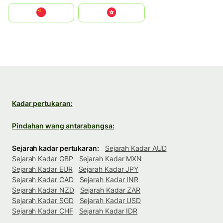
中国
中國香港特別行政區
Kadar pertukaran:
Pindahan wang antarabangsa:
Sejarah kadar pertukaran:
Sejarah Kadar AUD
Sejarah Kadar GBP
Sejarah Kadar MXN
Sejarah Kadar EUR
Sejarah Kadar JPY
Sejarah Kadar CAD
Sejarah Kadar INR
Sejarah Kadar NZD
Sejarah Kadar ZAR
Sejarah Kadar SGD
Sejarah Kadar USD
Sejarah Kadar CHF
Sejarah Kadar IDR