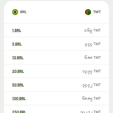
BRL
TMT
1
BRL
၀.၆၉
TMT
5
BRL
၃.၄၄
TMT
10
BRL
၆.၈၈
TMT
20
BRL
၁၃.၇၇
TMT
50
BRL
၃၄.၄၂
TMT
100
BRL
၆၈.၈၅
TMT
250
BRL
၁၇၂.၁၂
TMT