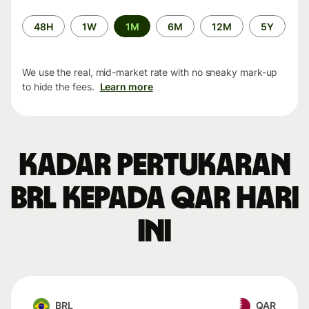
Time
48H
1W
1M
6M
12M
5Y
period
We use the real, mid-market rate with no sneaky mark-up
to hide the fees.
Learn more
Kadar pertukaran
BRL kepada QAR hari
ini
BRL
QAR