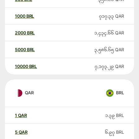
1000
BRL
၇၁၇.၃၃
QAR
2000
BRL
၁,၄၃၄.၆၆
QAR
5000
BRL
၃,၅၈၆.၆၅
QAR
10000
BRL
၇,၁၇၃.၂၉
QAR
QAR
BRL
1
QAR
၁.၃၉
BRL
5
QAR
၆.၉၇
BRL