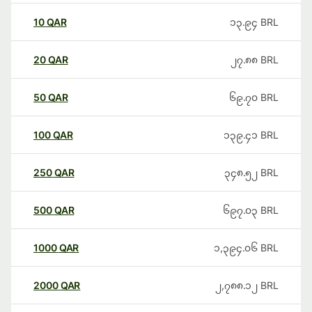
10
QAR
၁၃.၉၄
BRL
20
QAR
၂၇.၈၈
BRL
50
QAR
၆၉.၇၀
BRL
100
QAR
၁၃၉.၄၁
BRL
250
QAR
၃၄၈.၅၂
BRL
500
QAR
၆၉၇.၀၃
BRL
1000
QAR
၁,၃၉၄.၀၆
BRL
2000
QAR
၂,၇၈၈.၁၂
BRL