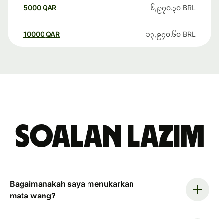
5000
QAR
၆,၉၇၀.၃၀
BRL
10000
QAR
၁၃,၉၄၀.၆၀
BRL
Soalan Lazim
Bagaimanakah saya menukarkan
mata wang?