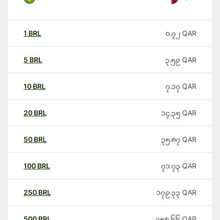
1
BRL
၀.၇၂
QAR
5
BRL
၃.၅၉
QAR
10
BRL
၇.၁၇
QAR
20
BRL
၁၄.၃၅
QAR
50
BRL
၃၅.၈၇
QAR
100
BRL
၇၁.၇၃
QAR
250
BRL
၁၇၉.၃၃
QAR
500
BRL
၃၅၈.၆၆
QAR