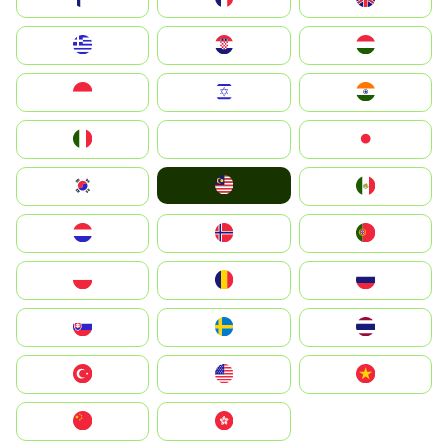
Greece
Hrvatska
Magyarország
Indonesia
Israel
India
Italia
JA
Japan
Malay
South Korea
Mexico
Nederland
Norge
Portugal
Polska
România
Россия
Slovensko
Ruoŧŧa
ไทย
Türkiye
United States
Vietnam
中国
中國香港特別行政區